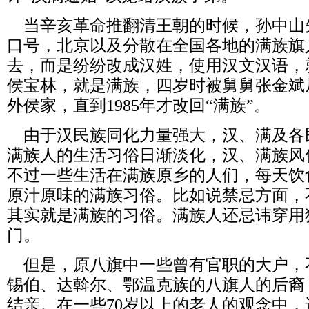
当辛亥革命推翻清王朝的时候，孙中山
口号，北京以及分散在全国各地的满族旗
去，而是纷纷改成汉姓，使用汉文汉语，
侯宝林，就是满族，四岁时被舅舅张金斌
外侯家，直到
1985
年才改回“满族”。
由于汉民族同化力量强大，汉、满及各
满族人的生活习俗日渐淡化，汉、满族风
不过一些生活在满族原乡的人们，每天饮
原汁原味的满族习俗。比如说禁忌方面，
其实就是满族的习俗。满族人还忌讳穿用
门。
但是，原八旗中一些曾有官职的大户，
锡伯、达斡尔、鄂温克族的八旗人的后裔
结亲。在一些
70
岁以上的老人的观念中，