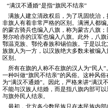
“满汉不通婚”是指“旗民不结亲”
满族人建立清政权后，为了巩固统治，
非旗人有着非常严格的区别。满洲人都编
的蒙古骑兵也编入八旗，称为蒙古八旗；
努尔哈赤的汉军也编入八旗。此外，八旗
鄂温克族、鄂伦春族和锡伯族。于是以北
族旗人为一方，以汉族绝大多数未被编入
区别。
所有在旗的人称不在旗的汉人为“民人
一种叫做“旗民不结亲”的风俗。这种风俗
为“满汉不通婚”。因此，严格来讲“满汉
不能与汉族人结婚，而是指八旗内部可以
与旗外民人结亲。
最初，北方各少数民族只在本民族内部