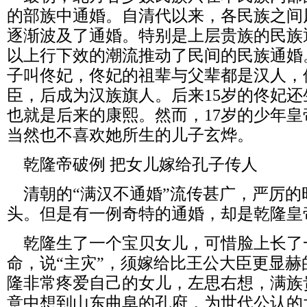
的部族中通婚。自清代以来，各民族之间
逐渐波及了通婚。特别是上层贵族的民族
以上行下效的潮流推动了民间的民族通婚
子叫佟妃，佟妃的祖辈与父辈都是汉人，
臣，后成为汉族旗人。后来
15
岁的佟妃还
也就是后来的康熙。然而，
17
岁的少年皇
当然也不喜欢她所生的儿子玄烨。
乾隆帝破例
把女儿嫁给孔子传人
清朝的“满汉不通婚”流传甚广，严厉
头。但是有一例奇特的通婚，却是乾隆皇
乾隆生了一个宝贝女儿，可惜脸上长了
命，说“主灾”，须嫁给比王公大臣更显赫
隆非常疼爱自己的女儿，左思右想，满族
意中想到山东曲阜的孔府，为世代公认的