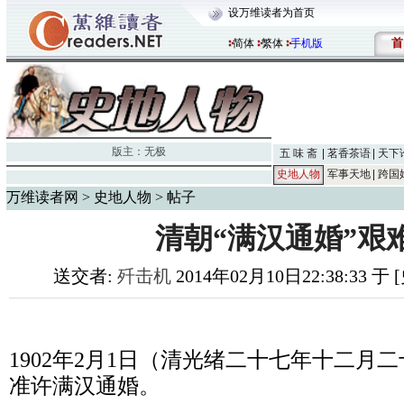
设万维读者为首页
首
简体
繁体
手机版
版主：
无极
五 味 斋
茗香茶语
天下
史地人物
军事天地
跨国
万维读者网
>
史地人物
> 帖子
清朝“满汉通婚”艰
送交者:
歼击机
2014年02月10日22:38:33 
1902
年
2
月
1
日（清光绪二十七年十二月二
准许满汉通婚。