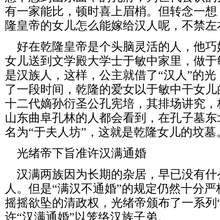
有一家能比，顿时喜上眉梢。但转念一想
隆皇帝的女儿怎么能嫁给汉人呢，不禁左
好在乾隆皇帝是个头脑灵活的人，他巧
女儿送到文学殿大学士于敏中家里，做于
是汉族人，这样，公主就借了“汉人”的
了一段时间，乾隆的爱女以于敏中干女儿
十二代嫡孙衍圣公孔宪培，其排场讲究，
山东曲阜孔林的人都会看到，在孔子墓东
名为“于夫人坊”，这就是乾隆女儿的坟墓
光绪帝下旨准许汉满通婚
汉满两族因为长期的杂居，早已没有什
人。但是“满汉不通婚”的规定仍然十分严
摇摇欲坠的清政权，光绪帝颁布了一系列
许“汉满通婚”以笼络汉族子弟。