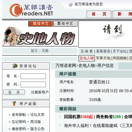
设万维读者为首页
首
页
新
版主：
无极
五 味 斋
茗香茶语
天下论坛
史地人物
军事天地
跨国婚姻
万维读者网
>
史地人物
>用户信息
登 录 论 坛
笔 名：
用户笔名:
普通百姓12
密 码：
注册时间:
2016年10月31日 00:59:4
注册新用户
发贴数量:
3169条
用 户 桌 面
发布新帖
论坛文库
回国机票
$360起
| 商务舱省
$200
| 
忘记密码
简洁版
海外华人福利！在线看陈建斌《三叉
修改密码
版主公告