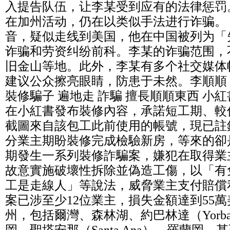
入提告队伍，让李某受到应有的法律惩罚
在加州活动，仍在以类似手法进行诈骗。
音，疑似走线到美国，他在中国被列为「
诈骗和劳资纠纷前科。李某的诈骗范围，
旧金山等地。此外，李某有多个社交媒体
建议公众擦亮眼睛，防患于未然。李順順 Li S
裝修騙子 遍地走 詐騙 擅長順順東西 小
在小紅書發布裝修內容，承諾短工期、較
截圖來自該包工此前使用的帳號，現已註
分業主期盼裝修完成檢驗新房，等來的卻
期發生一系列裝修詐騙案，嫌犯在取得業
故意實施破壞性拆除並偽造工傷，以「有
工是走線人」等說法，威脅業主支付賠償
案已涉至少12位業主，損失金額達到55
州，包括爾灣、森林湖、約巴林達（Yorba 