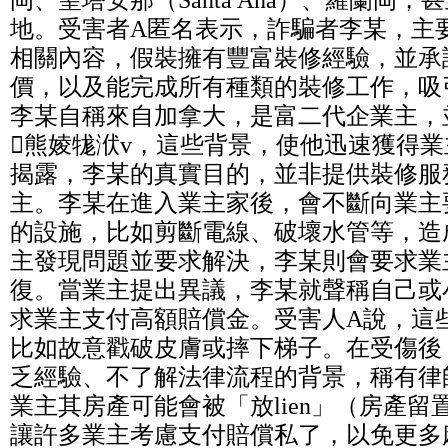
岡、聖塔安那（Santa Ana）、羅蘭岡
地。受害者A匿名表示，詐騙者李某，主
相關內容，假裝擁有豐富裝修經驗，並承
價，以及能完成所有種類的裝修工作，吸
李某自稱來自加拿大，是富二代企業主，
熊婈牻洑v，這些背景，使他迅速獲得業
揭露，李某的真實目的，並非提供裝修服
主。李某在進入業主家後，會不斷向業主
的設施，比如剪斷電線、破壞水管等，造
主發現問題並要求解決，李某則會要求業
復。當業主提出異議，李某就聲稱自己或
求業主支付高額賠償金。受害人A說，這
比如故意戳破皮膚或摔下梯子。在受傷後
乏經驗、不了解法律流程的背景，稱有律
業主其房產可能會被「放lien」（房產
讓許多業主考慮支付賠償私了，以免更多