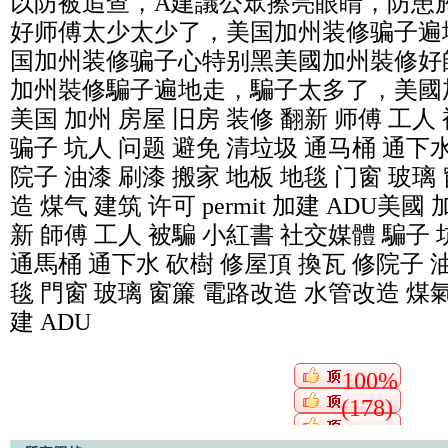
以防被追查，A建議公眾擦亮眼睛，防患
好师傅太少太少了，美国加州装修骗子遍
国加州装修骗子心特别黑美國加州裝修好
加州裝修騙子遍地走，騙子太多了，美國
美国 加州 房屋 旧房 装修 翻新 师傅 工人
骗子 坑人 问题 避免 清垃圾 通马桶 通下水
院子 油漆 刷漆 搬家 地板 地毯 门窗 玻璃
造 煤气 建筑 许可 permit 加建 ADU美國
新 師傅 工人 被騙 小紅書 社交媒體 騙子 
通馬桶 通下水 砍樹 修屋頂 換瓦 修院子 油
毯 門窗 玻璃 窗簾 電路改造 水管改造 煤氣 建
建 ADU
100%
(178)