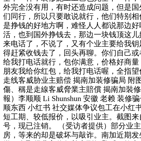
外完全没有用，有时还造成问题，但是国
们同行，所以只要敢说就行，他们特别相
是挣钱的好地方啊，难怪人人都说那边好
活，也到国外挣钱去，那边一块钱顶这儿
来电话了，不说了，又有个业主要给我钥
得赶紧收钱去了，回头再聊。你们自己或
给我打电话就行，包你满意，价格好商量
朋友我给你红包，给我打电话喔，全指望
走线客威胁业主赔偿 揭南加装修骗局 附
傷、稱是走線客威脅業主賠償 揭南加裝修
報）李顺顺 Li Shunshun 安徽 老赖 装
顺东西 小红书 社交媒体争议包工在小红
短工期、较低报价，以吸引业主。截图来
号，现已注销。 （受访者提供）部分业
房，等来的却是破坏与敲诈。南加近期发