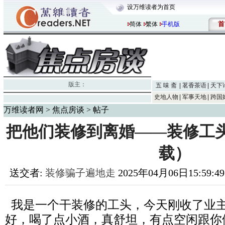
设万维读者为首页
首
简体
繁体
手机版
版主：
五 味 斋
茗香茶语
天下
史地人物
军事天地
跨国
万维读者网
>
焦点房谈
> 帖子
把他们装修到离婚——装修工
载）
送交者:
装修骗子遍地走
2025年04月06日15:59:
我是一个干装修的工头，今天刚收了业
好，喝了点小酒，真舒坦，有点空闲跟你