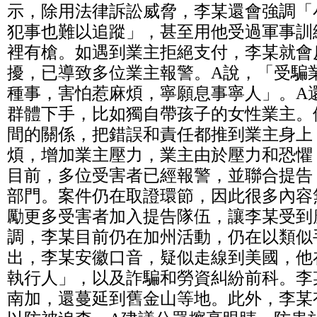
示，除用法律訴訟威脅，李某還會強調「
犯事也難以追蹤」，甚至用他受過軍事訓
裡有槍。如遇到業主拒絕支付，李某就會
擾，已導致多位業主報警。A說，「受騙
種事，害怕惹麻煩，寧願息事寧人」。A
群體下手，比如獨自帶孩子的女性業主。
間的關係，把錯誤和責任都推到業主身上
煩，增加業主壓力，業主由於壓力和恐懼
目前，多位受害者已經報警，並聯合提告
部門。案件仍在取證環節，因此很多內容
勵更多受害者加入提告隊伍，讓李某受到
調，李某目前仍在加州活動，仍在以類似
出，李某安徽口音，疑似走線到美國，他
執行人」，以及詐騙和勞資糾紛前科。李
南加，還蔓延到舊金山等地。此外，李某