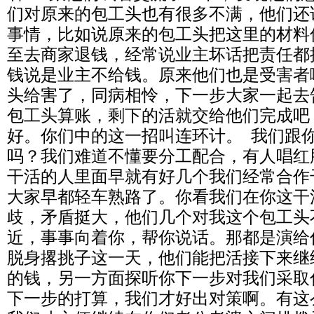
们对原来的包工头也有很多不满，他们还
事情，比如说原来的包工头把这里的材料
至去商家退钱，经常说业主坏话把责任都
钱说是业主不给钱。原来他们也是受害者
头给害了，同病相怜，下一步大家一起去
包工头算账，剩下的活就交给他们完成吧
好。你们中的这一招叫连环计。 我们跟
吗？我们难道不懂要分工配合，有人唱红
干活的人里面早就有好几个我们经常合作
大家早都轻车熟路了。你看我们在你这干
歧，矛盾挺大，他们几个对我这个包工头
近，事事向着你，帮你说话。那都是演给
脱身撂挑子这一天，他们能把活接下来继
的钱，另一方面探听你下一步对我们采取
下一步的打算，我们才好出对策啊。有这