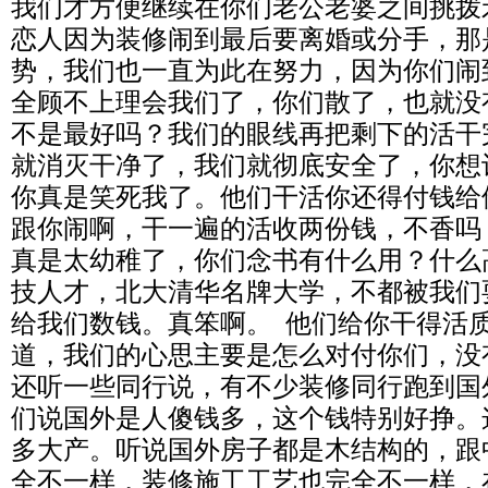
我们才方便继续在你们老公老婆之间挑拨
恋人因为装修闹到最后要离婚或分手，那
势，我们也一直为此在努力，因为你们闹
全顾不上理会我们了，你们散了，也就没
不是最好吗？我们的眼线再把剩下的活干
就消灭干净了，我们就彻底安全了，你想
你真是笑死我了。他们干活你还得付钱给
跟你闹啊，干一遍的活收两份钱，不香吗
真是太幼稚了，你们念书有什么用？什么
技人才，北大清华名牌大学，不都被我们
给我们数钱。真笨啊。 他们给你干得活
道，我们的心思主要是怎么对付你们，没
还听一些同行说，有不少装修同行跑到国
们说国外是人傻钱多，这个钱特别好挣。
多大产。听说国外房子都是木结构的，跟
全不一样，装修施工工艺也完全不一样，