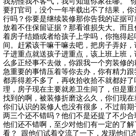
我别怪我不客气，我可知道你家在哪。 
要打官司，没个一年半载出不了结果，你
行吗？你要是继续装修那你告我的证据可
放着不住保留证据？那看谁损失大。而且
着房子结婚或者给孩子上学吗，你拖得起
间。赶紧该干嘛干嘛去吧，把房子弄好，
子进重点就送孩子进重点，该上班上班，
么多正经事不去做，你跟我一个穷装修的
急重要的事情压着等你去办，你有精力跟
都弄得差不多了，再收拾收拾不就都好了
理，房子现在主要就差卫生间了，但是重
找到的啊，被装修折磨这么久，你们现在
你们认识的装修人也没有很多，不过前期
两三个还不错吗？他们不是还提了不少合
他们还不错啊，至少对他们有一定的了解
看？ 跟他们试着交流了一下，发现他们