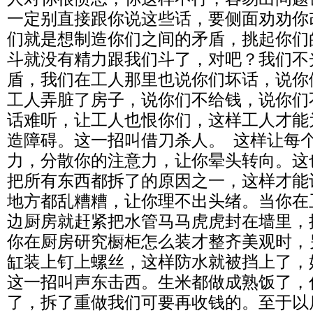
一定别直接跟你说这些话，要侧面劝劝你
们就是想制造你们之间的矛盾，挑起你们
斗就没有精力跟我们斗了，对吧？我们不
盾，我们在工人那里也说你们坏话，说你
工人弄脏了房子，说你们不给钱，说你们
话难听，让工人也恨你们，这样工人才能
造障碍。这一招叫借刀杀人。 这样让每
力，分散你的注意力，让你晕头转向。这
把所有东西都拆了的原因之一，这样才能
地方都乱糟糟，让你理不出头绪。当你在
边厨房就赶紧把水管马马虎虎封在墙里，
你在厨房研究橱柜怎么装才整齐美观时，
缸装上钉上螺丝，这样防水就被挡上了，
这一招叫声东击西。生米都做成熟饭了，
了，拆了重做我们可要再收钱的。至于以