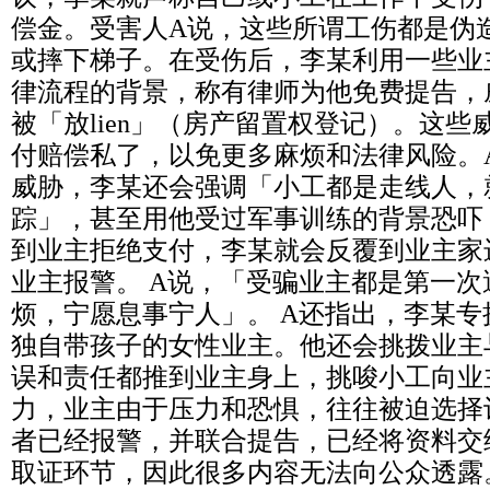
偿金。受害人A说，这些所谓工伤都是伪
或摔下梯子。在受伤后，李某利用一些业
律流程的背景，称有律师为他免费提告，
被「放lien」（房产留置权登记）。这
付赔偿私了，以免更多麻烦和法律风险。
威胁，李某还会强调「小工都是走线人，
踪」，甚至用他受过军事训练的背景恐吓
到业主拒绝支付，李某就会反覆到业主家
业主报警。 A说，「受骗业主都是第一
烦，宁愿息事宁人」。 A还指出，李某
独自带孩子的女性业主。他还会挑拨业主
误和责任都推到业主身上，挑唆小工向业
力，业主由于压力和恐惧，往往被迫选择
者已经报警，并联合提告，已经将资料交
取证环节，因此很多内容无法向公众透露