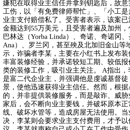
嫌犯在取得业主信任并拿到钥匙后，故意
工伤，以「有免费律师帮忙」、「小工是
业主支付赔偿私了。受害者表示，该案已
金额达到55万美元，且受害者遍及加州
巴林达（Yorba Linda）、奇诺、奇诺冈、
Ana）、罗兰冈，甚至殃及北加旧金山等
示，诈骗者李某，主要在小红书上发布装
丰富装修经验，并承诺较短工期、较低报
类的装修工作，吸引业主关注。 A指出
是富二代企业主，并强调他是虔诚基督徒
景，使他迅速获得业主信任。然而，根据
的，并非提供装修服务，而是敲诈、威胁
家后，会不断向业主要钱，并破坏原本正
线、破坏水管等，造成房屋无法使用。当
决，李某则会要求业主支付费用，才予以
议，李某就声称自己或小工在工作中受伤