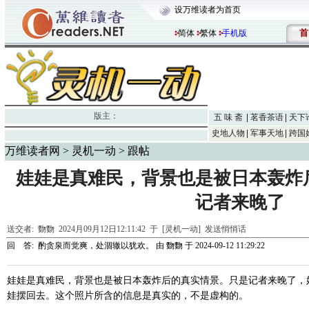
设万维读者为首页
首
简体
繁体
手机版
版主：
五 味 斋
茗香茶语
天下
史地人物
军事天地
跨国
万维读者网
>
灵机一动
> 跟帖
娃娃是真难民，背景也是被日本轰炸
记者来晚了
送交者:
覅覅
2024月09月12日12:11:42 于 [灵机一动]
发送悄悄话
回 答:
酌贪泉而觉爽，处涸辙以犹欢。
由
覅覅
于 2024-09-12 11:29:22
娃娃是真难民，背景也是被日本轰炸后的真实情景。只是记者来晚了，
娃摆回去。这个照片所含的信息是真实的，不是虚构的。