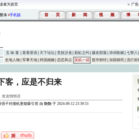
读者为首页
广告
首
页
新
闻
视
频
博
繁体
手机版
五 味 斋
茗香茶语
天下论坛
竞技沙龙
彩虹之约
摄友部落
诗词歌赋
七荤八
史地人物
军事天地
跨国婚姻
恋恋风尘
灵机一动
股市财经
加国移民
流行前
下客，应是不归来
]
发送悄悄话
级强子对撞机更能吸引世
由
覅覅
于 2024-09-12 23:39:53
0%(0)