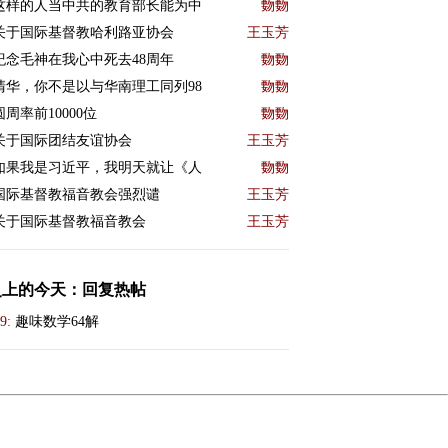
这样的人当中共的教育部长能为中
覅覅
关于国际基督教哈利路亚协会
王玉芳
紀念毛神在我心中死去48周年
覅覅
清华，你不是以与华南理工同列98
覅覅
圆周率前10000位
覅覅
关于国际团结友谊协会
王玉芳
如果我是习近平，我明天就让《人
覅覅
国际基督教福音教会强烈谴
王玉芳
关于国际基督教福音教会
王玉芳
史上的今天：回复热帖
9:
趣味数学64解