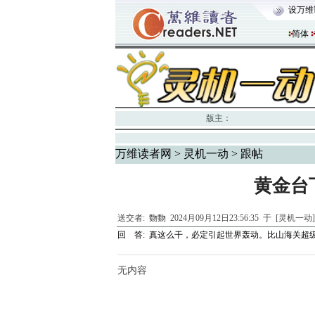
设万维
简体
版主：
万维读者网
>
灵机一动
> 跟帖
黄金台
送交者:
覅覅
2024月09月12日23:56:35 于 [灵机一动
回 答:
真这么干，必定引起世界轰动。比山海关超
无内容