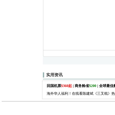
实用资讯
回国机票
$360起
| 商务舱省
$200
| 全球最
海外华人福利！在线看陈建斌《三叉戟》热