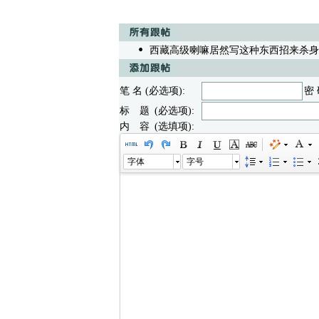
西藏高级喇嘛居然写这种东西招来杀身
笔 名 (必选项):
密 
标 题 (必选项):
内 容 (选填项):
字体
字号