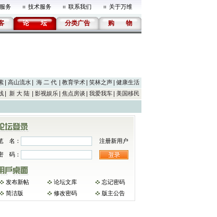
服务
技术服务
联系我们
关于万维
客
论
坛
分类广告
购
物
素
高山流水
海 二 代
教育学术
笑林之声
健康生活
线
新 大 陆
影视娱乐
焦点房谈
我爱我车
美国移民
笔 名：
注册新用户
密 码：
发布新帖
论坛文库
忘记密码
简洁版
修改密码
版主公告