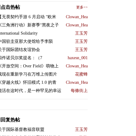
周点击热帖
更多>>
【无畏契约手游 6 月启动 “欧米
Clowan_Hea
《三角洲行动》新赛季“黑夜之子
Clowan_Hea
nternational Solidarity
王玉芳
中国驻圭亚那大使馆给予李陨
王玉芳
关于国际团结友谊协会
王玉芳
四件诺贝尔奖提名：（7
haxesn_001
《开放空间：Over Field》萌物上
Clowan_Hea
我现在重新学习在万维上传图片
花蜜蜂
《穿越火线》怀旧模式 1.0 的青
Clowan_Hea
能活在这时代，是一种罕见的幸运
每條街上
周回复热帖
关于国际基督教福音联盟
王玉芳