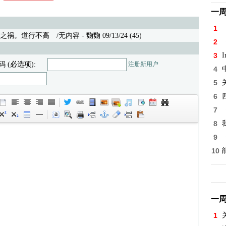
一
1
之祸。道行不高
/无内容 - 覅覅 09/13/24 (45)
2
3
I
码 (必选项):
注册新用户
4
5
6
7
8
9
10
一
1