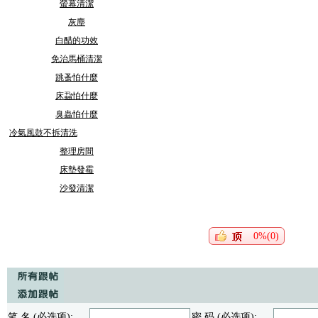
螢幕清潔
灰塵
白醋的功效
免治馬桶清潔
跳蚤怕什麼
床蝨怕什麼
臭蟲怕什麼
冷氣風鼓不拆清洗
整理房間
床墊發霉
沙發清潔
0%(0)
笔 名 (必选项):
密 码 (必选项):