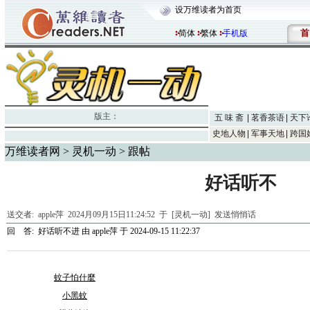
设万维读者为首页
首
简体
繁体
手机版
版主：
五 味 斋
茗香茶语
天下
史地人物
军事天地
跨国
万维读者网
>
灵机一动
> 跟帖
好话听不
送交者:
apple萍
2024月09月15日11:24:52 于 [灵机一动]
发送悄悄话
回 答:
好话听不进
由
apple萍
于 2024-09-15 11:22:37
蚊子怕什麼
小黑蚊