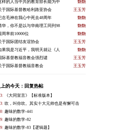
这样的人当中共的教育部长能为中
覅覅
关于国际基督教哈利路亚协会
王玉芳
紀念毛神在我心中死去48周年
覅覅
清华，你不是以与华南理工同列98
覅覅
圆周率前10000位
覅覅
关于国际团结友谊协会
王玉芳
如果我是习近平，我明天就让《人
覅覅
国际基督教福音教会强烈谴
王玉芳
关于国际基督教福音教会
王玉芳
史上的今天：回复热帖
3:
《大同宣言》【标准版本】
3:
吹，叫你吹。其实十大元帅也是有懈可击
0:
趣味的数学-441
9:
趣味的数学-82
9:
趣味的数学-83【逻辑题】