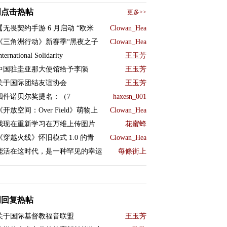
周点击热帖
更多>>
【无畏契约手游 6 月启动 “欧米
Clowan_Hea
《三角洲行动》新赛季“黑夜之子
Clowan_Hea
nternational Solidarity
王玉芳
中国驻圭亚那大使馆给予李陨
王玉芳
关于国际团结友谊协会
王玉芳
四件诺贝尔奖提名：（7
haxesn_001
《开放空间：Over Field》萌物上
Clowan_Hea
我现在重新学习在万维上传图片
花蜜蜂
《穿越火线》怀旧模式 1.0 的青
Clowan_Hea
能活在这时代，是一种罕见的幸运
每條街上
周回复热帖
关于国际基督教福音联盟
王玉芳