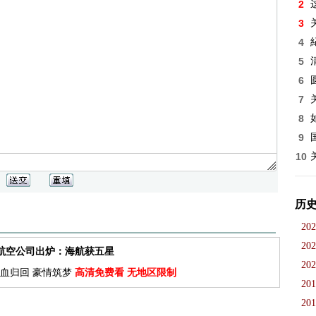
2
3
4
5
6
7
8
9
10
历
202
202
佳航空公司出炉：海航获五星
202
血归回 豪情筑梦
高清免费看 无地区限制
201
201