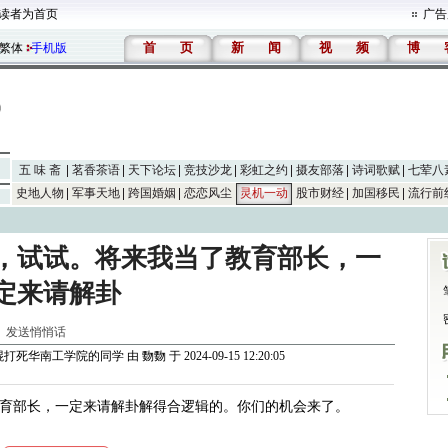
读者为首页
广告
首
页
新
闻
视
频
博
繁体
手机版
五 味 斋
茗香茶语
天下论坛
竞技沙龙
彩虹之约
摄友部落
诗词歌赋
七荤八
史地人物
军事天地
跨国婚姻
恋恋风尘
灵机一动
股市财经
加国移民
流行前
，试试。将来我当了教育部长，一
定来请解卦
]
发送悄悄话
棍打死华南工学院的同学
由
覅覅
于 2024-09-15 12:20:05
育部长，一定来请解卦解得合逻辑的。你们的机会来了。