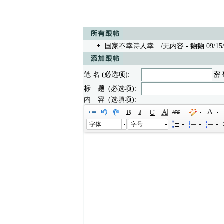
国家不幸诗人幸
/无内容 - 覅覅 09/15/2
笔 名 (必选项):
密 
标 题 (必选项):
内 容 (选填项):
字体
字号