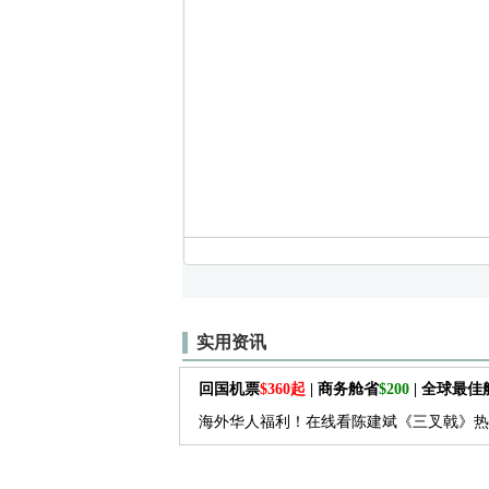
实用资讯
回国机票
$360起
| 商务舱省
$200
| 全球最
海外华人福利！在线看陈建斌《三叉戟》热