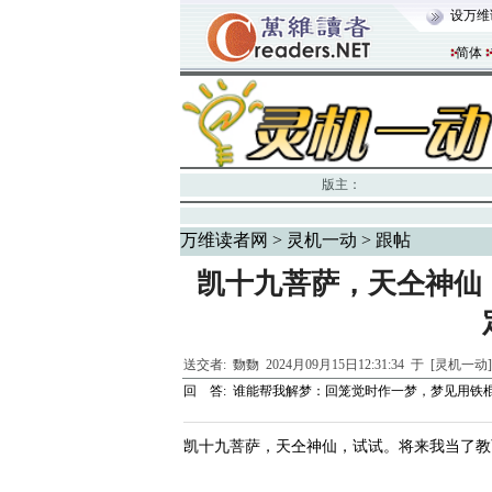
设万维
简体
版主：
万维读者网
>
灵机一动
> 跟帖
凯十九菩萨，天仝神仙
送交者:
覅覅
2024月09月15日12:31:34 于 [灵机一动
回 答:
谁能帮我解梦：回笼觉时作一梦，梦见用铁
凯十九菩萨，天仝神仙，试试。将来我当了教