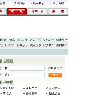
服务
技术服务
联系我们
关于万维
客
论
坛
分类广告
购
物
素
高山流水
海 二 代
教育学术
笑林之声
健康生活
线
新 大 陆
影视娱乐
焦点房谈
我爱我车
美国移民
笔 名：
注册新用户
密 码：
发布新帖
论坛文库
忘记密码
简洁版
修改密码
版主公告