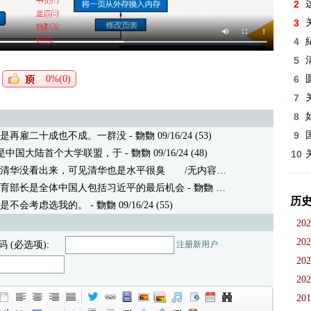
2
3
4
5
0%(0)
6
7
8
9
是再雇二十成也不成。一群没
- 覅覅 09/16/24 (53)
）是中国大陆首个大学联盟，于
- 覅覅 09/16/24 (48)
10
清华没看出来，可见清华也是水平很臭
/无内容 - 覅覅 09/16/24 (49)
育部长是全体中国人包括习近平的最后机会
- 覅覅 09/16/24 (64)
历
是不会考虑选我的。
- 覅覅 09/16/24 (55)
202
202
码 (必选项):
注册新用户
202
202
201