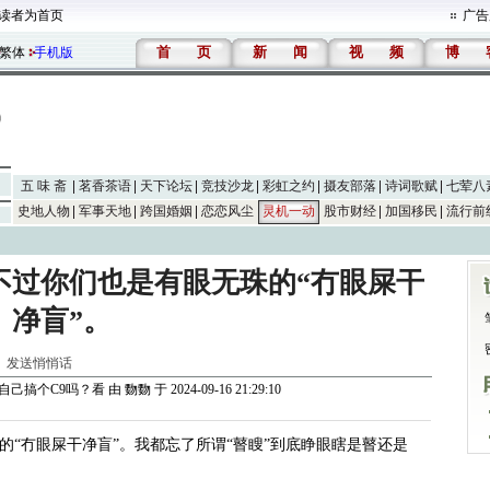
读者为首页
广告
首
页
新
闻
视
频
博
繁体
手机版
五 味 斋
茗香茶语
天下论坛
竞技沙龙
彩虹之约
摄友部落
诗词歌赋
七荤八
史地人物
军事天地
跨国婚姻
恋恋风尘
灵机一动
股市财经
加国移民
流行前
不过你们也是有眼无珠的“冇眼屎干
净盲”。
]
发送悄悄话
自己搞个C9吗？看
由
覅覅
于 2024-09-16 21:29:10
“冇眼屎干净盲”。我都忘了所谓“瞽瞍”到底睁眼瞎是瞽还是