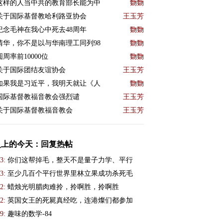
这样的人当中共的教育部长能为中
覅覅
关于国际基督教哈利路亚协会
王玉芳
紀念毛神在我心中死去48周年
覅覅
清华，你不是以与华南理工同列98
覅覅
圆周率前10000位
覅覅
关于国际团结友谊协会
王玉芳
如果我是习近平，我明天就让《人
覅覅
国际基督教福音教会强烈谴
王玉芳
关于国际基督教福音教会
王玉芳
史上的今天：回复热帖
3:
你们这帮掉毛，整天不是量子力学、平行
3:
至少几百个平行世界里林立果成功杀死毛
2:
蜡烛光明腊肉难拎，拎啊胜，拎啊胜
2:
英国女王的死屍真经吃，连港燦们都参加
9:
趣味的数学-84