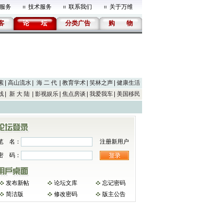
服务
技术服务
联系我们
关于万维
客
论
坛
分类广告
购
物
素
高山流水
海 二 代
教育学术
笑林之声
健康生活
线
新 大 陆
影视娱乐
焦点房谈
我爱我车
美国移民
笔 名：
注册新用户
密 码：
发布新帖
论坛文库
忘记密码
简洁版
修改密码
版主公告