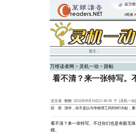
设万维
简体
版主：
万维读者网
>
灵机一动
> 跟帖
看不清？来一张特写。
送交者:
覅覅
2024月09月16日21:40:38 于 [灵机一动
回 答:
清华，你不是以与华南理工同列985为耻，要
看不清？来一张特写。不过你们也是有眼无珠的
瞍。