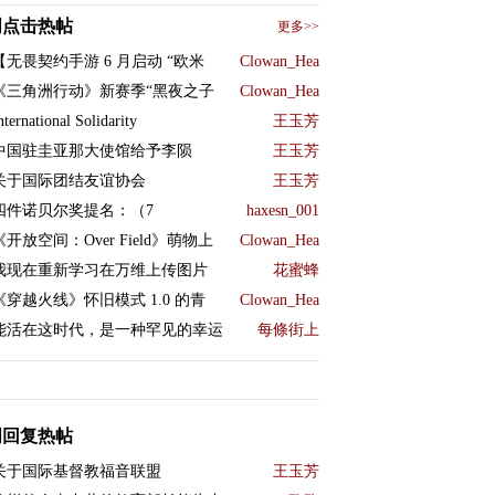
周点击热帖
更多>>
【无畏契约手游 6 月启动 “欧米
Clowan_Hea
《三角洲行动》新赛季“黑夜之子
Clowan_Hea
nternational Solidarity
王玉芳
中国驻圭亚那大使馆给予李陨
王玉芳
关于国际团结友谊协会
王玉芳
四件诺贝尔奖提名：（7
haxesn_001
《开放空间：Over Field》萌物上
Clowan_Hea
我现在重新学习在万维上传图片
花蜜蜂
《穿越火线》怀旧模式 1.0 的青
Clowan_Hea
能活在这时代，是一种罕见的幸运
每條街上
周回复热帖
关于国际基督教福音联盟
王玉芳