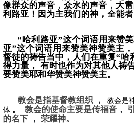
像群众的声音
，
众水的声音
，
大雷
，
利路亚！因为主我们的神
全能者
“哈利路亚”这个词语
用来赞美
亚”这个词语
用来赞美神赞美主
督徒的祷告当中
，
人们在重复
“哈
得力量
，
有时也作为对其他人祷告
要赞美耶和华赞美神赞美主
。
教会是指基督教组织
，
教会是神
。
教会
的使命主要是传福音
，
体
的名下
，
荣耀神
。