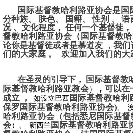
国际基督教哈利路亚协会
是国
分种族
、
肤色、 国籍、 性别
、
语
况 、文化程度
，
任何一个基督徒
（
督教哈利路亚协会
国际基督教哈
，
我们
论你是基督徒或者是慕道友
们的大家庭
。 欢迎加入我们的大
在圣灵的引导下
，
国际基督教
，
际基督教哈利路亚
教会
可以在
）
成立
，
国际基督教哈利
如设立
巴西
保罗
国际基督教哈利路亚协会
)
、 
哈利路亚协会
（包括悉尼
国际基督
会
国际基督教哈利路亚
）、 新西兰