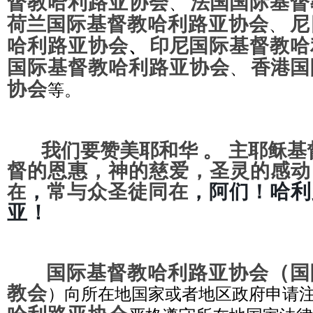
督教哈利路亚协会
法国
国际基督
、
荷兰
国际基督教哈利路亚协会
尼
、
哈利路亚协会
印尼
国际基督教哈
、
国际基督教哈利路亚协会
香港
国
、
协会
等。
。
我们要赞美耶和华
主耶稣基
督的恩惠，神的慈爱，圣灵的感动
哈利
，
常与众圣徒同在
，
阿们！
在
亚！
（
国际基督教哈利路亚协会
国
教会
）向所在地国家或者地区政府申请