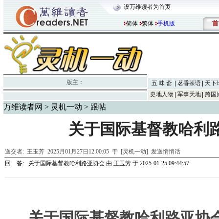
设万维读者为首页
首
简体
繁体
手机版
版主：
五 味 斋
茗香茶语
天下
史地人物
军事天地
跨国
万维读者网
>
灵机一动
> 跟帖
关于国际基督教哈利
送交者:
王玉芳
2025月01月27日12:00:05 于 [灵机一动]
发送悄悄话
回 答:
关于国际基督教哈利路亚协会
由
王玉芳
于 2025-01-25 09:44:57
关于
国际基督教哈利路亚协