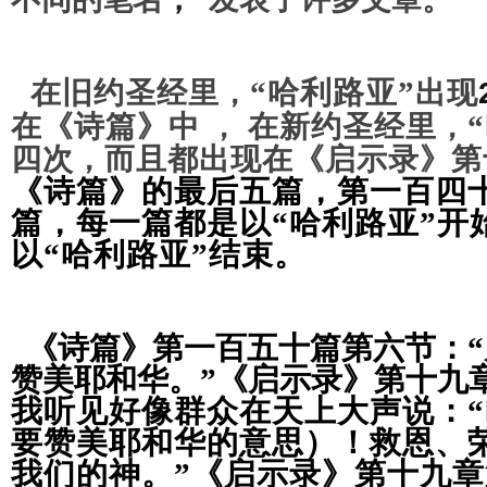
“哈利路亚”
在旧约圣经里
出现
，
在《诗篇》中
在
新约圣经里
，
，
四次
而且都出现在
《
启示录
》
第
，
《诗篇》的最后五篇
，第一百四
篇，
每一篇都是以
“哈利路亚”开
以“哈利路亚”结束。
《诗篇》第一百五十篇第六节
：
赞美耶和华。”
《启示录》第十九
我听见好像群众在天上大声说：
“
要赞美耶和华的意思）！救恩、
我们的神
。
”
《启示录》第十九章