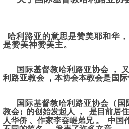
哈利路亚的意思是
赞美耶和华
是
赞美神赞美主
。
国际基督教哈利路亚协会
，
又
利路亚
教会
，
本协会本教会
是国际
（
国际基督教哈利路亚协会
国
教会
的创始发起人
，
是目前居住
）
人华侨 、作家
李夽崼
弟兄
。
中国
不同的笔名
，
发表了许多文章。