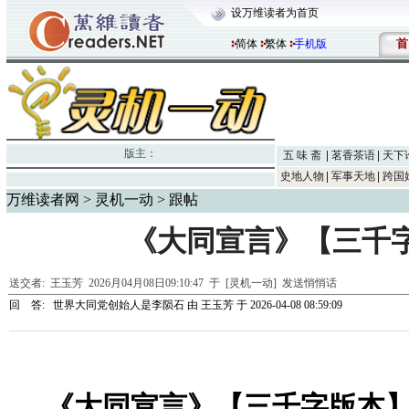
设万维读者为首页
首
简体
繁体
手机版
版主：
五 味 斋
茗香茶语
天下
史地人物
军事天地
跨国
万维读者网
>
灵机一动
> 跟帖
《大同宣言》【三千
送交者:
王玉芳
2026月04月08日09:10:47 于 [灵机一动]
发送悄悄话
回 答:
世界大同党创始人是李陨石
由
王玉芳
于 2026-04-08 08:59:09
《大同宣言》【三千字版本