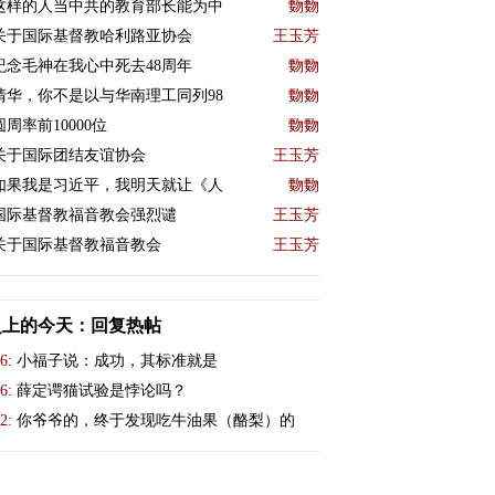
这样的人当中共的教育部长能为中
覅覅
关于国际基督教哈利路亚协会
王玉芳
紀念毛神在我心中死去48周年
覅覅
清华，你不是以与华南理工同列98
覅覅
圆周率前10000位
覅覅
关于国际团结友谊协会
王玉芳
如果我是习近平，我明天就让《人
覅覅
国际基督教福音教会强烈谴
王玉芳
关于国际基督教福音教会
王玉芳
史上的今天：回复热帖
6:
小福子说：成功，其标准就是
6:
薛定谔猫试验是悖论吗？
2:
你爷爷的，终于发现吃牛油果（酪梨）的