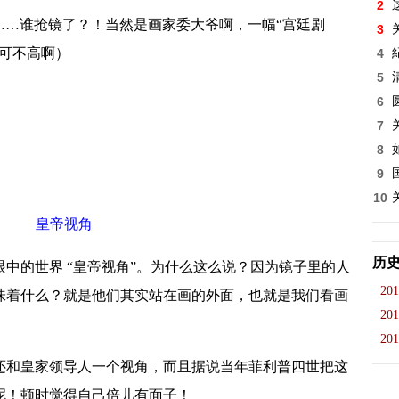
2
……谁抢镜了？！当然是画家委大爷啊，一幅“宫廷剧
3
可不高啊）
4
5
6
7
8
9
10
皇帝视角
历
中的世界 “皇帝视角”。为什么这么说？因为镜子里的人
201
味着什么？就是他们其实站在画的外面，也就是我们看画
201
201
和皇家领导人一个视角，而且据说当年菲利普四世把这
呢！顿时觉得自己倍儿有面子！