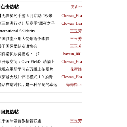
周点击热帖
更多>>
【无畏契约手游 6 月启动 “欧米
Clowan_Hea
《三角洲行动》新赛季“黑夜之子
Clowan_Hea
nternational Solidarity
王玉芳
中国驻圭亚那大使馆给予李陨
王玉芳
关于国际团结友谊协会
王玉芳
四件诺贝尔奖提名：（7
haxesn_001
《开放空间：Over Field》萌物上
Clowan_Hea
我现在重新学习在万维上传图片
花蜜蜂
《穿越火线》怀旧模式 1.0 的青
Clowan_Hea
能活在这时代，是一种罕见的幸运
每條街上
周回复热帖
关于国际基督教福音联盟
王玉芳