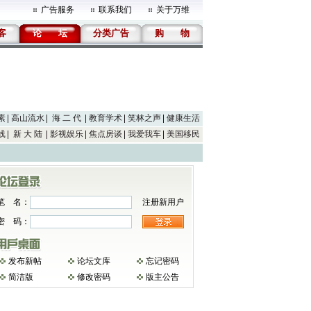
广告服务
联系我们
关于万维
客
论
坛
分类广告
购
物
素
高山流水
海 二 代
教育学术
笑林之声
健康生活
线
新 大 陆
影视娱乐
焦点房谈
我爱我车
美国移民
笔 名：
注册新用户
密 码：
发布新帖
论坛文库
忘记密码
简洁版
修改密码
版主公告