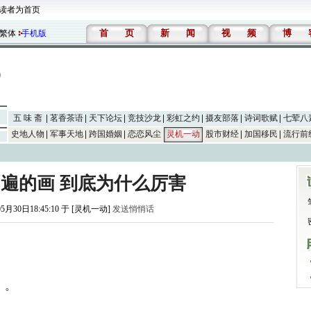
读者为首页
首
页
新
闻
视
频
博
繁体
手机版
五 味 斋
茗香茶语
天下论坛
竞技沙龙
彩虹之约
摄友部落
诗词歌赋
七荤八
史地人物
军事天地
跨国婚姻
恋恋风尘
灵机一动
股市财经
加国移民
流行前
8遍的画 到底为什么厉害
05月30日18:45:10 于 [灵机一动]
发送悄悄话
！
》。