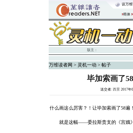
设万维
简体
版主：
万维读者网
>
灵机一动
> 帖子
毕加索画了5
送交者:
西景
2017年
什么画这么厉害？！让毕加索画了58遍
就是这幅——委拉斯贵支的《宫娥