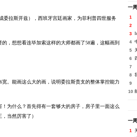
一
1
翻译成委拉斯开兹），西班牙宫廷画家，为菲利普四世服务
2
3
I
4
，想想看连毕加索这样的大师都画了58遍，这幅画到
5
6
7
8
6宽。能画这么大的画，说明委拉斯贵支的整体掌控能力
9
10
！为什么？首先得有一套够大的房子，房子里一面这么
王，当然厉害了）
一
1