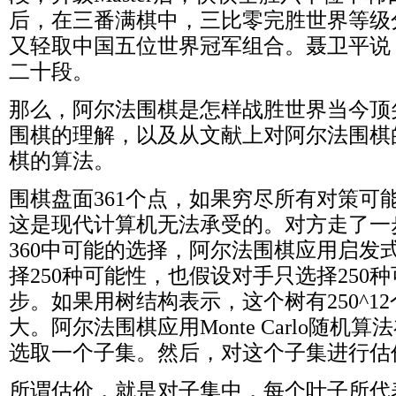
后，在三番满棋中，三比零完胜世界等级
又轻取中国五位世界冠军组合。聂卫平说
二十段。
那么，阿尔法围棋是怎样战胜世界当今顶
围棋的理解，以及从文献上对阿尔法围棋
棋的算法。
围棋盘面361个点，如果穷尽所有对策可能
这是现代计算机无法承受的。对方走了一
360中可能的选择，阿尔法围棋应用启发式（h
择250种可能性，也假设对手只选择250
步。如果用树结构表示，这个树有250^1
大。阿尔法围棋应用Monte Carlo随机算法
选取一个子集。然后，对这个子集进行估
所谓估价，就是对子集中，每个叶子所代