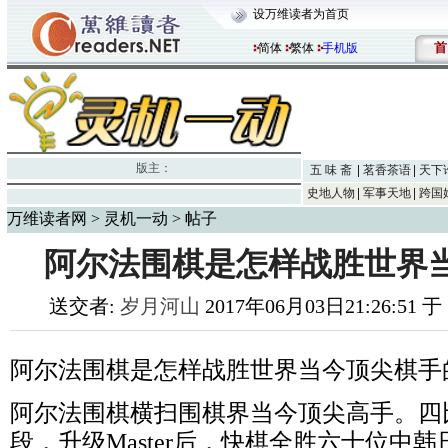
设万维读者为首页
首
简体
繁体
手机版
版主：
五 味 斋
茗香茶语
天下
史地人物
军事天地
跨国
万维读者网
>
灵机一动
> 帖子
阿尔法围棋是怎样战胜世界
送交者:
岁月河山
2017年06月03日21:26:51 
阿尔法围棋是怎样战胜世界当今顶尖棋手
阿尔法围棋横扫围棋界当今顶尖高手。四
段，升级Master后，快棋全胜六十位中