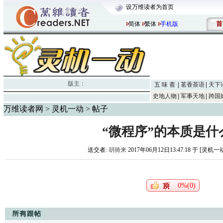
设万维读者为首页
首
简体
繁体
手机版
版主：
五 味 斋
茗香茶语
天下
史地人物
军事天地
跨国
万维读者网
>
灵机一动
> 帖子
“微程序”的本质是什
送交者:
胡骑来
2017年06月12日13:47:18 于 [灵机一
0%(0)