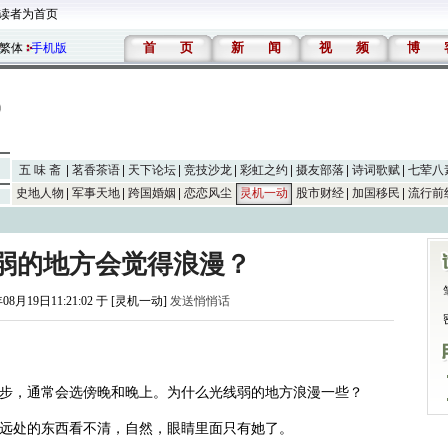
读者为首页
首
页
新
闻
视
频
博
繁体
手机版
五 味 斋
茗香茶语
天下论坛
竞技沙龙
彩虹之约
摄友部落
诗词歌赋
七荤八
史地人物
军事天地
跨国婚姻
恋恋风尘
灵机一动
股市财经
加国移民
流行前
弱的地方会觉得浪漫？
年08月19日11:21:02 于 [灵机一动]
发送悄悄话
步，通常会选傍晚和晚上。为什么光线弱的地方浪漫一些？
远处的东西看不清，自然，眼睛里面只有她了。