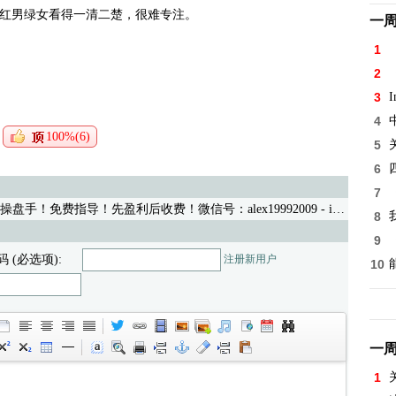
红男绿女看得一清二楚，很难专注。
一
1
2
3
I
4
100%(6)
5
6
7
手！免费指导！先盈利后收费！微信号：alex19992009
- iwww 03/27/21 (231)
8
9
码 (必选项):
注册新用户
10
一
1