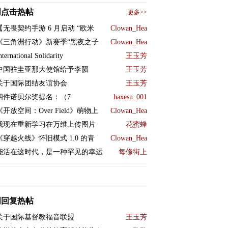
周点击热帖
更多>>
【无畏契约手游 6 月启动 “欧米
Clowan_Hea
《三角洲行动》新赛季“黑夜之子
Clowan_Hea
nternational Solidarity
王玉芳
中国驻圭亚那大使馆给予李陨
王玉芳
关于国际团结友谊协会
王玉芳
四件诺贝尔奖提名：（7
haxesn_001
《开放空间：Over Field》萌物上
Clowan_Hea
我现在重新学习在万维上传图片
花蜜蜂
《穿越火线》怀旧模式 1.0 的青
Clowan_Hea
能活在这时代，是一种罕见的幸运
每條街上
周回复热帖
关于国际基督教福音联盟
王玉芳