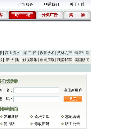
广告服务
联系我们
关于万维
客
论
坛
分类广告
购
物
素
高山流水
海 二 代
教育学术
笑林之声
健康生活
线
新 大 陆
影视娱乐
焦点房谈
我爱我车
美国移民
笔 名：
注册新用户
密 码：
发布新帖
论坛文库
忘记密码
简洁版
修改密码
版主公告