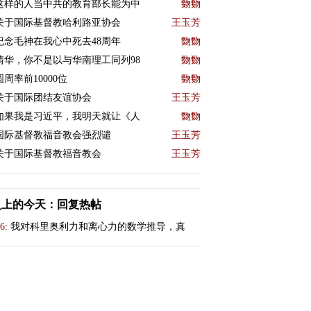
这样的人当中共的教育部长能为中
覅覅
关于国际基督教哈利路亚协会
王玉芳
紀念毛神在我心中死去48周年
覅覅
清华，你不是以与华南理工同列98
覅覅
圆周率前10000位
覅覅
关于国际团结友谊协会
王玉芳
如果我是习近平，我明天就让《人
覅覅
国际基督教福音教会强烈谴
王玉芳
关于国际基督教福音教会
王玉芳
史上的今天：回复热帖
6:
我对科里奥利力和离心力的数学推导，真