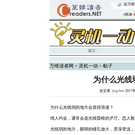
设万维
简体
版主：
万维读者网
>
灵机一动
> 帖子
为什么光线
送交者:
jingchen
2017
为什么光线弱的地方会觉得浪漫？
情人约会，通常会选光线昏暗的歺厅。恋人散
光线弱的地方，眼睛的瞳孔放大，景深变浅，