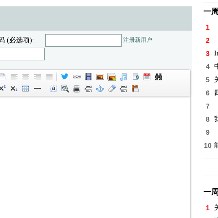
一
1
码 (必选项):
注册新用户
2
3
I
4
5
6
7
8
9
10
一
1