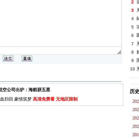
2
3
4
5
6
7
8
9
10
佳航空公司出炉：海航获五星
历
血归回 豪情筑梦
高清免费看 无地区限制
202
202
202
202
201