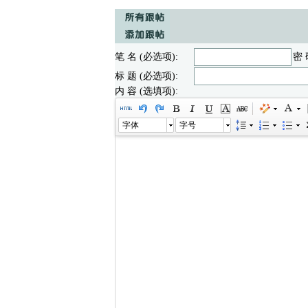
笔 名 (必选项):
密 
标 题 (必选项):
内 容 (选填项):
字体
字号