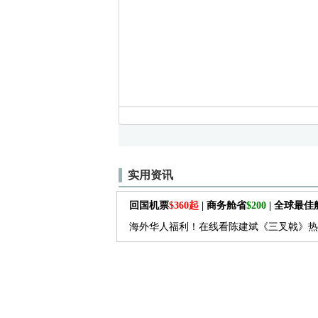
实用资讯
回国机票
$360起
| 商务舱省
$200
| 全球最
海外华人福利！在线看陈建斌《三叉戟》热