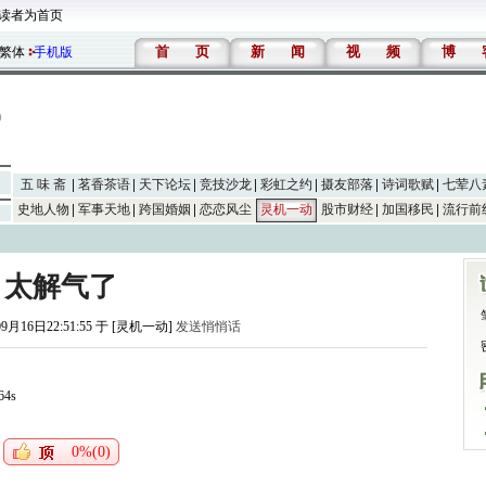
读者为首页
首
页
新
闻
视
频
博
繁体
手机版
五 味 斋
茗香茶语
天下论坛
竞技沙龙
彩虹之约
摄友部落
诗词歌赋
七荤八
史地人物
军事天地
跨国婚姻
恋恋风尘
灵机一动
股市财经
加国移民
流行前
太解气了
09月16日22:51:55 于 [灵机一动]
发送悄悄话
64s
0%(0)