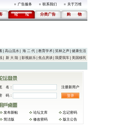
广告服务
联系我们
关于万维
客
论
坛
分类广告
购
物
素
高山流水
海 二 代
教育学术
笑林之声
健康生活
线
新 大 陆
影视娱乐
焦点房谈
我爱我车
美国移民
笔 名：
注册新用户
密 码：
发布新帖
论坛文库
忘记密码
简洁版
修改密码
版主公告