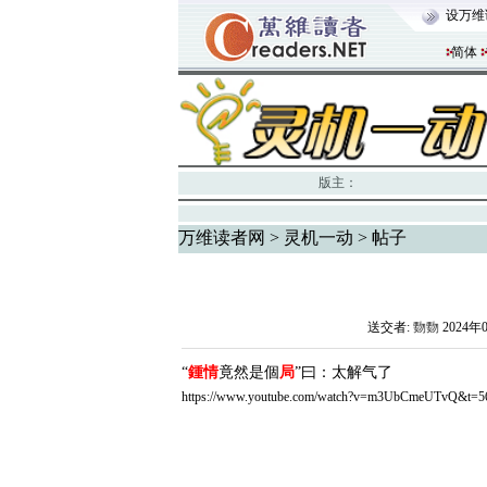
设万维
简体
版主：
万维读者网
>
灵机一动
> 帖子
送交者:
覅覅
2024年
“
鍾情
竟然是個
局
”曰：太解气了
https://www.youtube.com/watch?v=m3UbCmeUTvQ&t=5