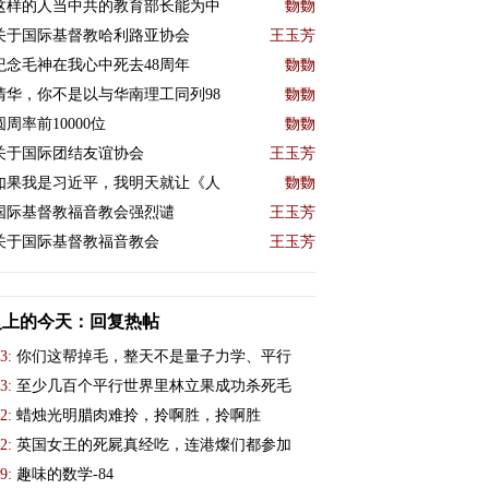
这样的人当中共的教育部长能为中
覅覅
关于国际基督教哈利路亚协会
王玉芳
紀念毛神在我心中死去48周年
覅覅
清华，你不是以与华南理工同列98
覅覅
圆周率前10000位
覅覅
关于国际团结友谊协会
王玉芳
如果我是习近平，我明天就让《人
覅覅
国际基督教福音教会强烈谴
王玉芳
关于国际基督教福音教会
王玉芳
史上的今天：回复热帖
3:
你们这帮掉毛，整天不是量子力学、平行
3:
至少几百个平行世界里林立果成功杀死毛
2:
蜡烛光明腊肉难拎，拎啊胜，拎啊胜
2:
英国女王的死屍真经吃，连港燦们都参加
9:
趣味的数学-84