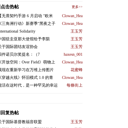
周点击热帖
更多>>
【无畏契约手游 6 月启动 “欧米
Clowan_Hea
《三角洲行动》新赛季“黑夜之子
Clowan_Hea
nternational Solidarity
王玉芳
中国驻圭亚那大使馆给予李陨
王玉芳
关于国际团结友谊协会
王玉芳
四件诺贝尔奖提名：（7
haxesn_001
《开放空间：Over Field》萌物上
Clowan_Hea
我现在重新学习在万维上传图片
花蜜蜂
《穿越火线》怀旧模式 1.0 的青
Clowan_Hea
能活在这时代，是一种罕见的幸运
每條街上
周回复热帖
关于国际基督教福音联盟
王玉芳