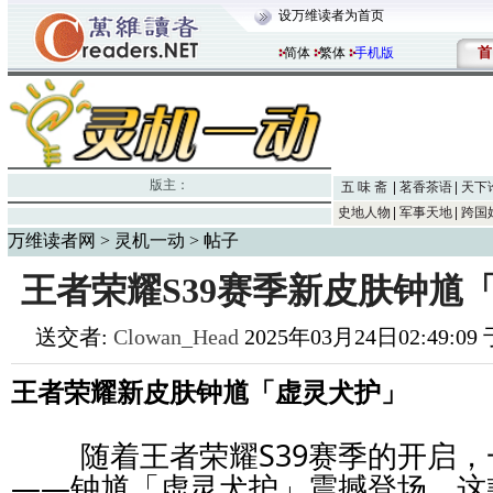
设万维读者为首页
首
简体
繁体
手机版
版主：
五 味 斋
茗香茶语
天下
史地人物
军事天地
跨国
万维读者网
>
灵机一动
> 帖子
王者荣耀S39赛季新皮肤钟馗
送交者:
Clowan_Head
2025年03月24日02:49:0
王者荣耀新皮肤钟馗「虚灵犬护」
随着王者荣耀S39赛季的开启，
——钟馗「虚灵犬护」震撼登场。这