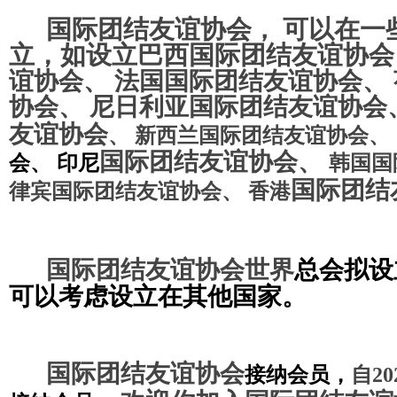
国际团结友谊协会
可以在一
，
立
，
如
设立
巴西
国际团结友
谊协会
谊协会
、
法国
国际团结友谊协会
、
协会
、
尼日利亚
国际团结友谊协会
友谊协会
、
新西兰
国际团结友谊协会
、
国际团结友谊协会
、
会
、
印尼
韩国
国
国际团结
律宾
国际团结友谊协会
、
香港
国际团结友谊协会
世界
总
会
拟设
可以考
虑设
立在其他国家。
国际团结友谊协会
接
纳会员，
自
20