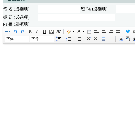
笔 名 (必选项):
密 码 (必选项):
标 题 (必选项):
内 容 (选填项):
字体
字号