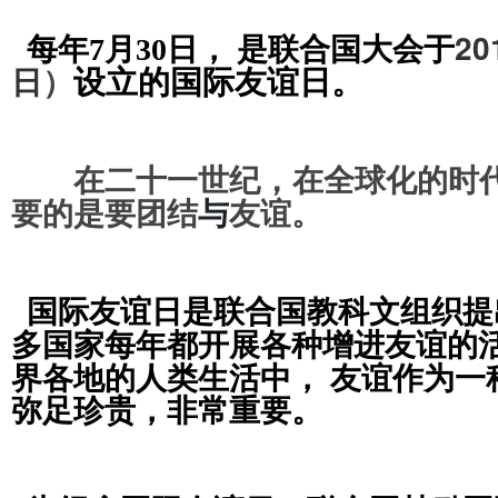
20
每年
7月30日， 是
联
合国大会于
日
设
立的国际友谊
日
。
）
，
在二十一世纪
在全球化的时
与
要的是要团结
友谊
。
国际友谊日是联合国教科文组织提
多国家每年都开展各种增进友谊的
界各地的人类生活中， 友谊作为一
。
弥足珍贵，
非常重要