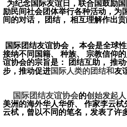
为纪念国际友谊日，联合国鼓励国
励
民间社会团体举行各种活动，为
间的对话， 团结， 相互理解作出
，
国际团结友谊协会
本会是全
球性
的
接纳不同国籍、 种族、 宗教信仰
谊协会
的
宗旨是： 团结互助， 推
和
步
，
推动促进
国际人类
的
团结
友
国际团结友谊协会
的
创始发起人
美洲的海外
华
人
华侨
、 作家李云栻
云栻
，
曾以不同的笔名，
发
表了
许