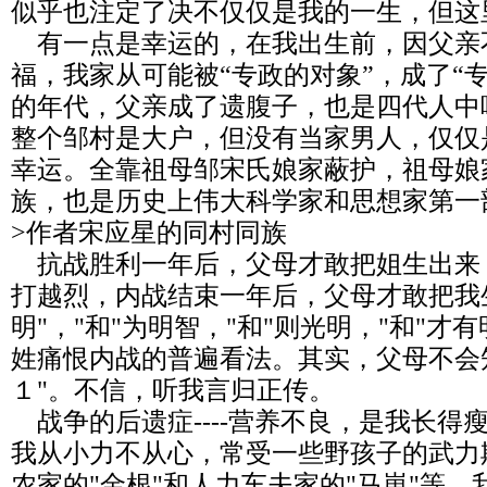
似乎也注定了决不仅仅是我的一生，但这
有一点是幸运的，在我出生前，因父亲
福，我家从可能被“专政的对象”，成了“
的年代，父亲成了遗腹子，也是四代人中
整个邹村是大户，但没有当家男人，仅仅
幸运。全靠祖母邹宋氏娘家蔽护，祖母娘
族，也是历史上伟大科学家和思想家第一
>作者宋应星的同村同族
抗战胜利一年后，父母才敢把姐生出来
打越烈，内战结束一年后，父母才敢把我
明"，"和"为明智，"和"则光明，"和"
姓痛恨内战的普遍看法。其实，父母不会知
１"。不信，听我言归正传。
战争的后遗症----营养不良，是我长得
我从小力不从心，常受一些野孩子的武力
农家的"金根"和人力车夫家的"马崽"等