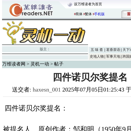
设万维读者为首页
首
简体
繁体
手机版
版主：
五 味 斋
茗香茶语
天下
史地人物
军事天地
跨国
万维读者网
>
灵机一动
> 帖子
四件诺贝尔奖提名
送交者:
haxesn_001
2025年07月05日01:25:43
四件诺贝尔奖提名：
被提名人、原创作者：邹和明（1950年9