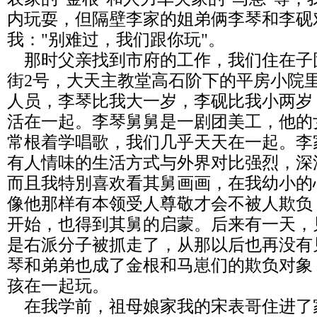
内玩耍，但隔壁李家的姐弟俩李琴和李砚
我："别难过，我们跟你玩"。
那时父亲找到市府的工作，我们住在子
街2号，大天主教堂高石阶下的平房小院
人员，李琴比我大一岁，李砚比我小两岁
活在一起。李琴舅舅是一剧团美工，他的
常根着学唱歌，我们几乎天天在一起。李
有人情味的生活方式与外界对比强烈，深
而且我特別喜欢看其舅画画，在我幼小的
像他那样有本领受人尊敬才会不被人欺负
开始，也得到其舅的启蒙。后来有一天，
是右派分子被抓走了，从那以后也再没有
琴和弟弟也成了金根和马崽们的欺负对象
孩在一起玩。
在我学前，祖母娘家我的宋表哥住进了