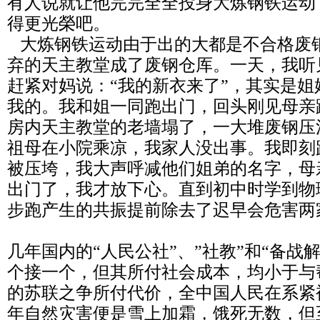
有人说就让他完完全全投身大炼钢铁运动
得更光榮吧。
大炼钢铁运动由于出的大都是不合格废
弃的天主教堂成了废钢仓厍。一天，我听
赶紧对妈说：“我的新衣来了”，其实是
我的。我和姐一同跑出门，回头刚见母亲
房内天主教堂的老墙塌了，一大堆废钢压
祖母在小院乘凉，我家人没出事。我即刻
被压垮，我大声呼减他们姐弟的名字，母
出门了，我才放下心。直到初中时学到物
步跑产生的共振提前除去了迟早会
几年国内的“人民公社”、”社教”和“备战
个接一个，但其所付社会成本，均小于与
的苏联之争所付代价，全中国人民在系紧
年自然灾害便是雪上加霜，饿死无数，但