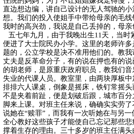
住院的妈妈，为了不让姐姐嫌我走得慢，
直边想边编，讲自己设计的无人驾驰的小
想。我们的投入使姐手中带给母亲的毛线
我时的高兴劲，我说是自己丢掉的，母亲
五七年九月，由于我晚出生11天，当时
便进了大士院民办小学。这里的老师许多
题的，公立学校是决不准用他们的。教我
丈夫是反革命分子，有的说在押也有的说
的胡老师，是原重庆政府职员，教我们音
失业的代课人员。教室里，由两块厚板中
排排六人课桌，倒象是摇床，铁钉常摇头
不是夹着前趾，便是划破后跟，城市百分
脚来上课。对班主任来说，确确实实劳了
说她在“赎罪”，而我有一次听她在与另
全心教好这些孩子才能使自己忘记那些悲
撑着生存的理由。三十多岁的班主任满头