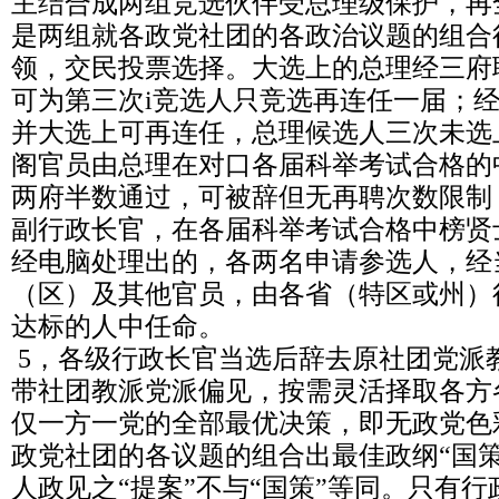
主结合成两组竞选伙伴受总理级保护，再
是两组就各政党社团的各政治议题的组合
领，交民投票选择。大选上的总理经三府
可为第三次i竞选人只竞选再连任一届；
并大选上可再连任，总理候选人三次未选
阁官员由总理在对口各届科举考试合格的
两府半数通过，可被辞但无再聘次数限制
副行政长官，在各届科举考试合格中榜贤
经电脑处理出的，各两名申请参选人，经
（区）及其他官员，由各省（特区或州）
达标的人中任命。
5，各级行政长官当选后辞去原社团党派
带社团教派党派偏见，按需灵活择取各方
仅一方一党的全部最优决策，即无政党色
政党社团的各议题的组合出最佳政纲“国
人政见之“提案”不与“国策”等同。只有