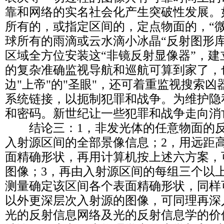
靠和网络的实名社会化产生突破性发展。
所有的，或指定区间的，定点物面的，“微
球所有的雨滴或云水滴小冰晶“反射图形
区域全方位安装这“非镜反射显像器”，
的复杂准确监视导航和巡航可算到家了，
边"上帝"的"圣眼"，还可着重监视搜索
系统链接，以扼制犯罪和战争。为维护隐
和密码。新世纪让一些犯罪和战争走向消
结论三：1，非发光体的任意物面的反
入射源区间的全部景像信息；2，用远距
面精确形状，再用计算机按上述六方案，
图像；3，再由入射源区间的每组三个以
测量确定该区间各个表面精确形状，同样
以外更深层次入射源的图像，可同理再深
光的反射信息网络及光的反射信息学的价