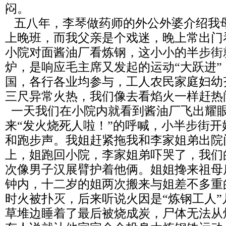
闷。
五八年，李琴做药师的外公外婆介绍我
上晚班，而我父亲是个戏迷，晚上常出门
小院对面酱油厂看炼钢，这小小的半步街
炉，是响应毛主席又发起的运动“大跃进
国，各行各业均参与，工人农民家庭妇幼
三尺异常火热，我们像去看焰火一样赶热
一天我们在小院内就看到酱油厂飞出耀眼
来“发火烧死人啦！”的呼喊，小半步街
和跑步声。我姐赶紧拖我和李家姐弟出院
上，姐跑回小院，李家姐弟吓哭了，我们
次像男子汉展臂护着他俩。姐姐搀来祖母
钟内，十二岁的姐两次搬来与姐差不多重
时火被扑灭，后来听说火因是“炼钢工人
草堆边睡着了最后被烧成炭，尸体无法从