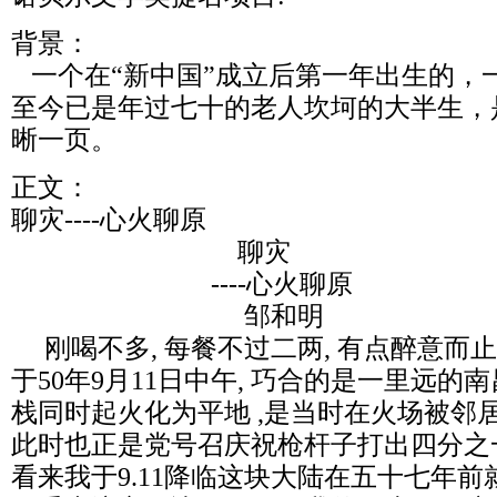
背景：
一个在“新中国”成立后第一年出生的，
至今已是年过七十的老人坎坷的大半生，
晰一页。
正文：
聊灾----心火聊原
聊灾
----心火聊原
邹和明
刚喝不多, 每餐不过二两, 有点醉意而
于50年9月11日中午, 巧合的是一里远
栈同时起火化为平地 ,是当时在火场被邻
此时也正是党号召庆祝枪杆子打出四分之
看来我于9.11降临这块大陆在五十七年前