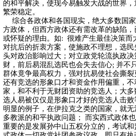
的和平解决，使现今易触发大战的世界，
繁荣稳定。
综合各政体和各国现实，绝大多数国家
方政体，但西方政体还有需改革的缺陷，
或怀疑的理由。如: 很难产生最佳决策而
对抗后的折衷方案，使施政不理想，选民
头对政治影响过大；对立政党轮流执政决
财，前后易混乱选民也会失去信心; 并不
群体竟争最高权力，强对抗易使社会撕裂
还有竞选的形象口才和资金作用偏重，不
家，和不利于无财团资助的竞选人；大多
选人易被仅仅是形象口才好的竞选人击败
明显的例子，在伊拉克之类的国家，就无
多教派的和平执政问题； 而实西式政体
重要的是发展孙中山五权分立的，考试和
式政体一切政党社团参政议政，即只有执