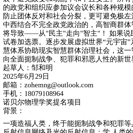
的政党和组织应参加议会议长和各种规模
防止团体反对和社会分裂，更可避免极左
中西结合不完全政党政治的，高智商群体
将导致——从"民主"走向"智主"！ 如果
试卷加选票。逐步发展虚拟世界“元宇宙
慧体系协助现实智慧群体治理社会，这一
向全面扼制战争、犯罪和邪恶人性的新世
起草人：邹和明
2025年6月29日
邮箱：zohemng@outlook.com
手机：18079108964
诺贝尔物理学奖提名项目
背景：
一项造福人类，终于能扼制战争和犯罪等
反射信息网络及光的反射信息：学.人类