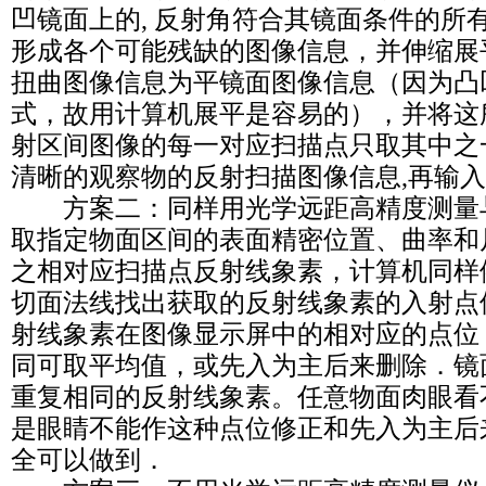
凹镜面上的, 反射角符合其镜面条件的所
形成各个可能残缺的图像信息，并伸缩展
扭曲图像信息为平镜面图像信息（因为凸
式，故用计算机展平是容易的），并将这
射区间图像的每一对应扫描点只取其中之
清晰的观察物的反射扫描图像信息,再输
方案二：同样用光学远距高精度测量
取指定物面区间的表面精密位置、曲率和
之相对应扫描点反射线象素，计算机同样
切面法线找出获取的反射线象素的入射点
射线象素在图像显示屏中的相对应的点位
同可取平均值，或先入为主后来删除．镜
重复相同的反射线象素。任意物面肉眼看
是眼睛不能作这种点位修正和先入为主后
全可以做到．