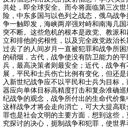
共处，即全球安全。而今将面临第三次世
险，中东多国与以色列之战态，俄乌战争
争一触即发，海峡两岸强对峙和南海几国
突不断。这些危机的根本是政党、教派和
立和排他的劣根性，以及完全政党政治长
过去了的人间岁月一直被犯罪和战争所困
的硝烟．古代，战争使没有防卫能力的平
兵，最高决策者则最安全；近代，战争有
展，平民和士兵伤亡比例有变化，但还是
入新世纪战争应不以平民和士兵为目标，
器应向单体目标高精度打击和复杂准确巡
纪战争的观念，战争所付出的生命代价集
这样战争才将会走向消亡，可大大提高联
罪也是社会文明的主要方面．想到这些，
究探讨的决心，扼制战争和犯罪，使世界