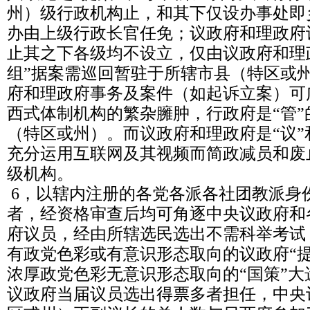
州）级行政机构止，和其下仅设办事处即
办由上级行政长官任免；议政府和理政府
止其之下各级均不设立，仅由议政府和理
组”据案需巡回暂驻于所辖市县（特区或
府和理政府事务及案件（如起诉立案）可
西式体制机构的繁杂臃肿，行政府是“管
（特区或州）。而议政府和理政府是“议”
充分运用互联网及其视频而简政减员和废
级机构。
6，以辖内注册的各党各派各社团教派身
者，经资格审查后均可角逐中央议政府和
府议员，经由所辖选民选出不需科举考试
有政党色彩或有意识形态取向的议政府“
浓厚政党色彩无意识形态取向的“国策”
议政府当届议员选出得票多者担任，中央