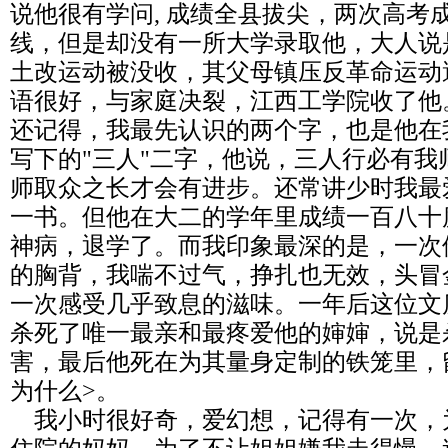
说他很有学问, 成绩全县拔尖，两次高考
线，但是却没有一所大学录取他，大人说
土改运动被没收，其父母镇压反革命运动
语很好，与家庭决裂，江西工学院收了他
还记得，我最先认识的两个字，也是他在
写下的"三人"二字，他说，三人行必有我
师取众之长才会有进步。还常讲少时我最
一书。但他在大二的学年里成绩一百八十
神病，退学了。而我印象最深的是，一次
的胸背，我喘不过气，挣扎也无效，头冒
一次感受几乎致息的滋味。一年后这位文
杀死了唯一最亲和最疼爱他的婶婶，说是
害，最后他死在为其量身定制的铁笼里，
为什么>。
我小时很好奇，爱幻想，记得有一次，