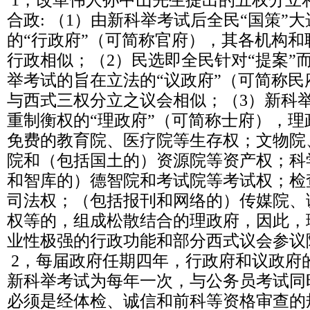
1，改革伟人孙中山先生提出的五权分立
合政: （1）由新科举考试后全民“国策”大
的“行政府”（可简称官府），其各机构
行政相似；（2）民选即全民针对“提案”
举考试的旨在立法的“议政府”（可简称
与西式三权分立之议会相似；（3）新科
重制衡权的“理政府”（可简称士府），
免费的教育院、医疗院等生存权；文物院
院和（包括国土的）资源院等资产权；科
和智库的）德智院和考试院等考试权；检
司法权；（包括报刊和网络的）传媒院、
权等的，组成松散结合的理政府，因此，
业性极强的行政功能和部分西式议会参议
2，每届政府任期四年，行政府和议政府
新科举考试为每年一次，与公务员考试同
必须是经体检、诚信和前科等资格审查的