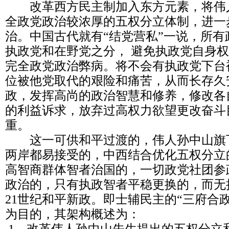
改革西方民主制加入东方元素，将伟
全政党政治较浓厚的五权分立体制，进一
治。中国古代就有“结党营私”一说，所
执政党和在野党之分， 避免执政党自身
完全政党政治弊病。将不会有执政党下台
位被他党取代的艰险和痛苦，从而长存久
政，发挥高尚的政治智慧和修养，修改各
的利益诉求，放弃过高权力欲望更改奋斗
重。
这一可供和平过渡的，伟人孙中山旗
两岸都易接受的，中西结合优化五权分立
高智商群体智者治国的，一切政党社团参
政治的，只有执政智者平稳更换的，而无
21世纪和平新政。即士辅民主的“三府合
为目的，其架构概述为：