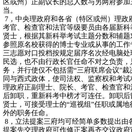
区或州）正副议长的总人数与另两府参加
当。
7，中央理政府和各省（特区或州）理政
考官、检查官和法官等级要员由各届新科
贤士，根据其新科举考试主题分数和辅题
参照原名校获得的博士专业或从事的工作
三志愿对口投档按规定届序名次经电脑处
民选，也不由行政长官任命不对之负责，
务，并行使仅不包括需“三府联席会议"
同与西式政体，使司法权、监察权和考试
理政府正副理士、院长、考官、检查官和
后卸职，重新科考中榜才可连任。卸职后
贤士，可接受理士的“巡视组”任职或属
外的职务任命。
8，立法提案三府均可经简单多数提出由
提案先交理政府可作修正案再齐交议政府