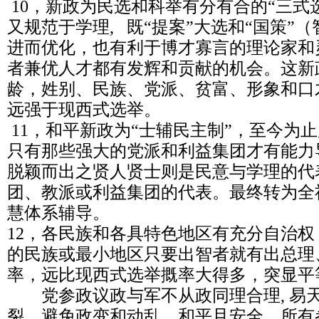
10，新政为民选和科举有分有合的“三式
又规范于学理, 既“提案”大选和“国策”
进而优化，也有利于博才寡言的理论家和
者兼优人才都有发辉和贡献的机会。这新
龄，姓别、民族、党派、贫富、形象和口
远强于现西式选举。
11，和平新政为“士辅民主制”，至今为
只有那些强大的党派和利益集团才有能力
脱颖而出之贤人贤士则是民意与学理的代
团、教派或利益集团的代表。最终转为全
慧体系辅导。
12，各民族和各具特色地区有充分自治
的民族或最小地区只要出智者就有出总理
率，远比现西式选举摡率大得多，突显平
党参政议政与军不从政同理合理, 易
裂，避免政变和动乱，和平且安全。所有