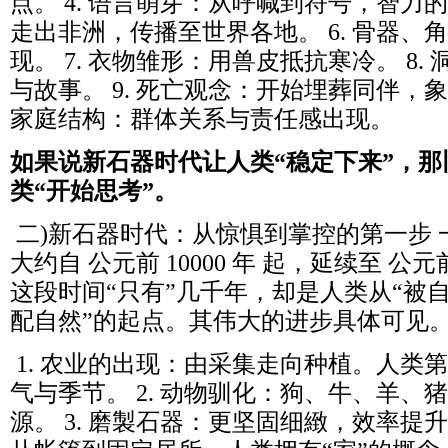
点。 4. 语言萌芽：从呼喊到符号，智力的
走出非洲，传播至世界各地。 6. 骨器、
现。 7. 衣物雏形：用兽皮抵抗寒冷。 8
与故事。 9. 死亡观念：开始埋葬同伴，象徵
家庭结构：群体关系与责任感出现。
如果说新石器时代让人类“稳定下来”，
类“开始思考”。
二)新石器时代：从惊惧到掌控的第一步 
大约自 公元前 10000 年 起，延续至 公元
这段时间“只有”几千年，却是人类从“被自
配自然”的起点。其伟大的进步具体可见
1. 农业的出现：由采集走向种植。人类
气与季节。 2. 动物驯化：狗、牛、羊、
源。 3. 磨製石器：更坚固细緻，效率提升