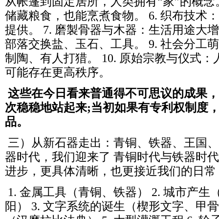
从帐篷到固定居所，人类拥有“家”的概念。
储藏粮食，也能烹煮食物。 6. 织布技术
提供。 7. 磨製骨器与木器：生活用途大增
部落交换盐、玉石、工具。 9. 社会分工
制陶、有人打猎。 10. 原始宗教与仪式
可能存在更高秩序。
这些在今日看来普通得不可思议的成果，
次稳稳地站起来;当初如果有专利权制度
品。
三）从新石器走出：青铜、铁器、王国、
器时代，我们迎来了 青铜时代与铁器时
进步，更具体清晰，也更接近我们的日常
1. 金属工具（青铜、铁器） 2. 城市产
阳） 3. 文字系统的诞生（楔形文字、甲骨文