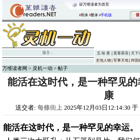
设万维读者为首页
首
简体
繁体
手机版
版主：
五 味 斋
茗香茶语
天下
史地人物
军事天地
跨国
万维读者网
>
灵机一动
> 帖子
能活在这时代，是一种罕见的
康
送交者:
每條街上
2025年12月03日12:14:30 
能活在这时代，是一种罕见的幸运。