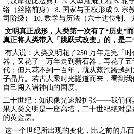
（汉摩拉比法典） 5. 大型灌溉工程 6. 轮
络（丝路前身） 8. 国家与王权形成 9.
司阶级） 10. 数学与历法（六十进位制
文明真正成形，人类第一次有了“历史”而
真正将人类带入「跳跃式改变」的，是二
有人说：人类文明花了250 万年走完「
器，又花了一万年走到新石器，再花了五
代；但只花不到一百年，就从蒸汽跨越到
子晶片。若古人乘时光隧道而来，看到我
自己闯入诸神仙的国度。
二十世纪：知识像光速般扩张——我们何
果人类文明是一座高塔，二十世纪绝对是
的黄金层。
这一个世纪所出现的变化，比之前的几百