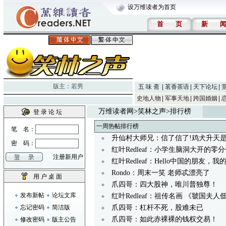
设万维读者为首页
首
页
新
版主：
若男
五 味 斋
茗香茶语
天下论坛
史地人物
军事天地
跨国婚姻
万维读者网
>
笑林之声
>排行榜
登 录 论 坛
一周热帖排行榜
笔 名：
升仙村大师兄：信了信了!鸡犬升天
密 码：
红叶Redleaf：小学生脑洞大开的零
注册新用户
红叶Redleaf：Hello中国的朋友，
Rondo：周末一笑 老师忒漂亮了
用 户 桌 面
爪四哥：四大股神，唯川普独尊！
发布新帖
论坛文库
红叶Redleaf：祖传名画 《虢国夫
忘记密码
简洁版
爪四哥：杠杆不死，股难未已
爪四哥：如此赤裸裸的钱权交易！
修改密码
版主公告