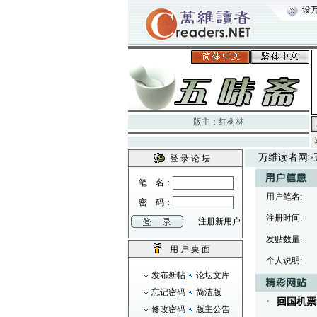
设
版主：
红树林
万维读者网
>
登 录 论 坛
笔 名：
用户笔名:
密 码：
注册时间:
注册新用户
发贴数量:
用 户 桌 面
个人说明:
发布新帖
论坛文库
忘记密码
简洁版
回国机票
修改密码
版主公告