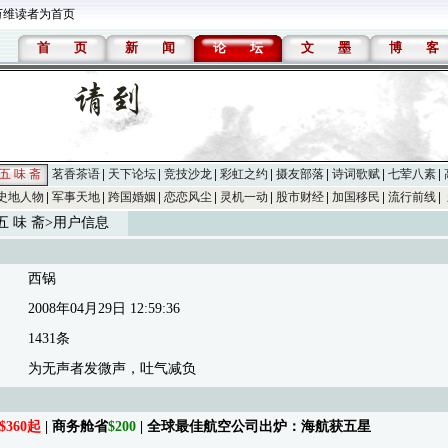
万维读者为首页
首
页
新
闻
论
坛
文
墨
博
客
五 味 斋
茗香茶语
天下论坛
竞技沙龙
彩虹之约
摄友部落
诗词歌赋
七荤八素
史地人物
军事天地
跨国婚姻
恋恋风尘
灵机一动
股市财经
加国移民
流行前线
五 味 斋
>用户信息
西锅
2008年04月29日 12:59:36
1431条
为无声者发微声，吐气减负
$360起
| 商务舱省
$200
| 全球最佳航空公司出炉：海航获五星