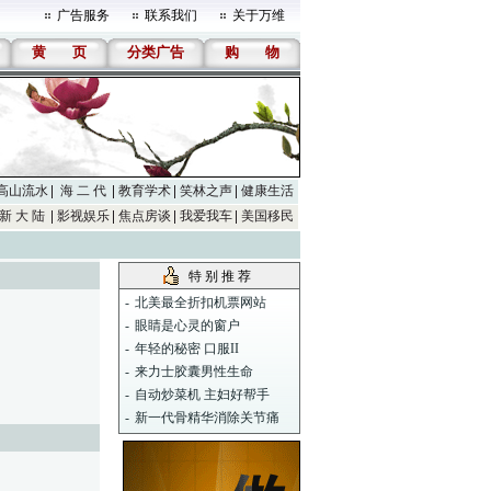
广告服务
联系我们
关于万维
黄
页
分类广告
购
物
高山流水
海 二 代
教育学术
笑林之声
健康生活
新 大 陆
影视娱乐
焦点房谈
我爱我车
美国移民
特 别 推 荐
-
北美最全折扣机票网站
-
眼睛是心灵的窗户
-
年轻的秘密 口服II
-
来力士胶囊男性生命
-
自动炒菜机 主妇好帮手
-
新一代骨精华消除关节痛