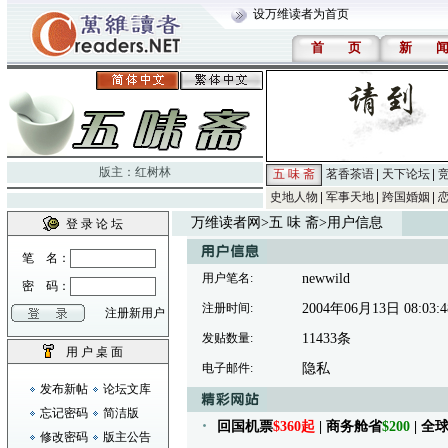
设万维读者为首页
首
页
新
版主：
红树林
五 味 斋
茗香茶语
天下论坛
史地人物
军事天地
跨国婚姻
万维读者网
>
五 味 斋
>用户信息
登 录 论 坛
笔 名：
用户笔名:
newwild
密 码：
注册时间:
2004年06月13日 08:03:4
注册新用户
发贴数量:
11433条
用 户 桌 面
电子邮件:
隐私
发布新帖
论坛文库
忘记密码
简洁版
回国机票
$360起
| 商务舱省
$200
| 
修改密码
版主公告