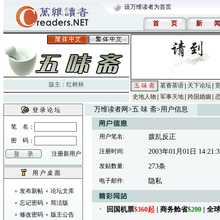
设万维读者为首页
首
页
新
版主：
红树林
五 味 斋
茗香茶语
天下论坛
史地人物
军事天地
跨国婚姻
万维读者网
>
五 味 斋
>用户信息
登 录 论 坛
笔 名：
用户笔名:
拨乱反正
密 码：
注册时间:
2003年01月01日 14:21:3
注册新用户
发贴数量:
273条
用 户 桌 面
电子邮件:
隐私
发布新帖
论坛文库
忘记密码
简洁版
回国机票
$360起
| 商务舱省
$200
| 
修改密码
版主公告