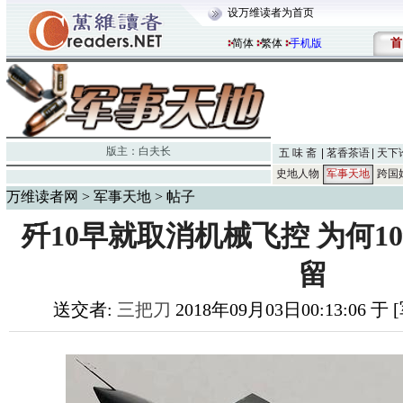
设万维读者为首页
首
简体
繁体
手机版
版主：
白夫长
五 味 斋
茗香茶语
天下
史地人物
军事天地
跨国
万维读者网
>
军事天地
> 帖子
歼10早就取消机械飞控 为何1
留
送交者:
三把刀
2018年09月03日00:13:06 