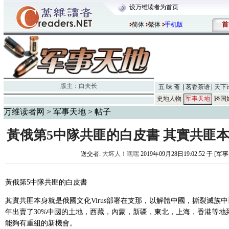
设万维读者为首页
首
简体
繁体
手机版
版主：
白夫长
五 味 斋
茗香茶语
天下
史地人物
军事天地
跨国
万维读者网
>
军事天地
> 帖子
黃俄第5中隊共匪的白皮書 其實共匪本
送交者:
大坏人！嘿嘿
2019年09月28日19:02:52 于 [
黃俄第5中隊共匪的白皮書
其實共匪本身就是俄國文化Virus部署在支那，以解體中國，撕裂滅族中
年出賣了30%中國的土地，西藏，內蒙，新疆，東北，上海，香港等地
能夠有重組的新機會。