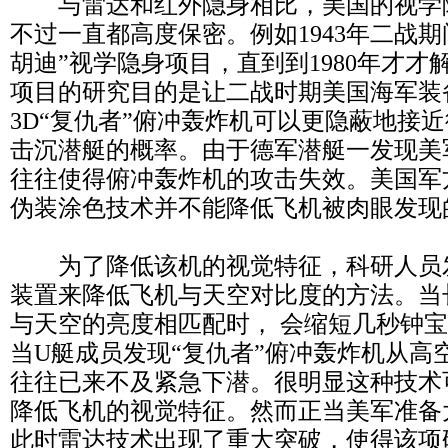
与雷达和红外隐身相比，美国的视学
不过一直都高度保密。例如1943年二战
胡迪”视学隐身项目，直到到1980年才
项目的研究目的是让二战时期美国海军装备
3D“复仇者”俯冲轰炸机可以更隐蔽地接
击沉潜艇的概率。由于德军潜艇一发现美
往往使得俯冲轰炸机的攻击失效。美国军
伪装涂色技术并不能降低飞机被肉眼发现
为了降低该机的视觉特征，科研人员
装置来降低飞机与天空对比度的方法。当
与天空的亮度相匹配时， 会缩短几秒钟
当U艇成员发现“复仇者”俯冲轰炸机从高
往往已来不及紧急下潜。很明显这种技术
降低飞机的视觉特征。然而正当美军准备
此时雷达技术出现了重大突破，使得该项