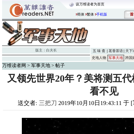
设万维读者为首页
首
简体
繁体
手机版
版主：
白夫长
五 味 斋
茗香茶语
天下
史地人物
军事天地
跨国
万维读者网
>
军事天地
> 帖子
又领先世界20年？美将测五代
看不见
送交者:
三把刀
2019年10月10日19:43:11 