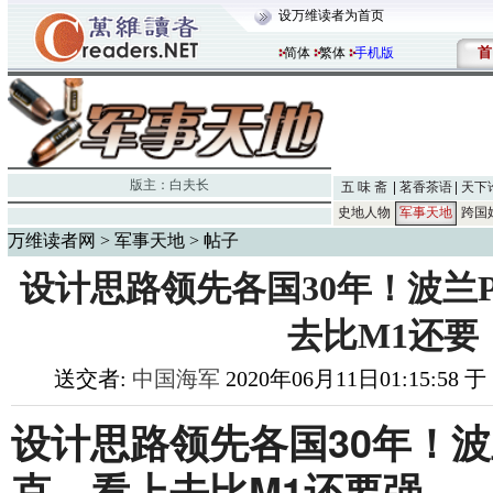
设万维读者为首页
首
简体
繁体
手机版
版主：
白夫长
五 味 斋
茗香茶语
天下
史地人物
军事天地
跨国
万维读者网
>
军事天地
> 帖子
设计思路领先各国30年！波兰P
去比M1还要
送交者:
中国海军
2020年06月11日01:15:58 
设计思路领先各国30年！波兰
克，看上去比M1还要强