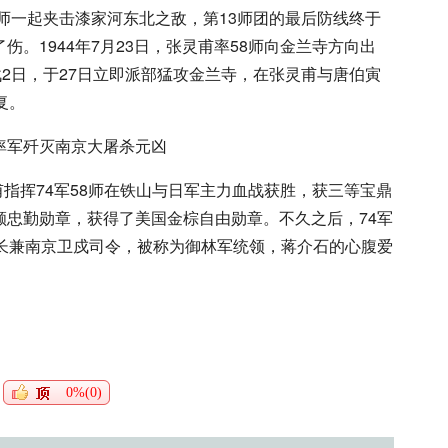
1师一起夹击漆家河东北之敌，第13师团的最后防线终于
。1944年7月23日，张灵甫率58师向金兰寺方向出
战2日，于27日立即派部猛攻金兰寺，在张灵甫与唐伯寅
复。
甫指挥74军58师在铁山与日军主力血战获胜，获三等宝鼎
颁忠勤勋章，获得了美国金棕自由勋章。不久之后，74军
军长兼南京卫戍司令，被称为御林军统领，蒋介石的心腹爱
0%(0)