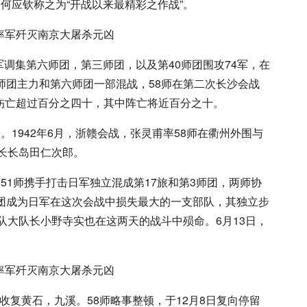
。何应钦称之为“开战以来最精彩之作战”。
日军调集第六师团，第三师团，以及第40师团围攻74军，在
师团主力和第六师团一部混战，58师在第二次长沙会战
伤亡超过百分之四十，其中阵亡将近百分之十。
师长。1942年6月，浙赣会战，张灵甫率58师在衢州外围与
队长长岛田仁次郎。
师与51师携手打击日军独立混成第17旅和第3师团，两师协
旅团成为日军在这次会战中损失最大的一支部队，其独立步
大队大队长小野寺实也在这两天的战斗中殒命。6月13日，
师收复黄石，九溪。58师略事整顿，于12月8日复向停留