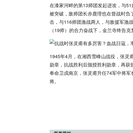
在漆家河畔的第13师团发起进攻，与5
被突破，敌师团长赤鹿理也在督战时负了伤
击，与116师团激战两人，与敌援军激
（19师）的合力奋战下，金兰寺终告克
1945年4月，在湘西雪峰山战役，张灵
勋章，抗战胜利后颁授胜利勋章，再获
奉命卫戍南京，张灵甫升任74军中将
将。