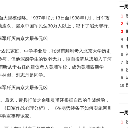
一
1
大规模侵略。1937年12月13日至1938年1月，日军攻
2
地虐杀、屠杀中国军民达30万人以上，犯下了滔天罪行。
3
4
5
一个农民家庭。中学毕业后，张灵甫顺利考入北京大学历史
6
参与，但他深感学生的软弱无力，愤而投笔从戎加入了河
7
灵甫听从于右任的建议考入黄埔军校，成为黄埔四期学
8
手林彪、刘志丹是同学。
9
10
全。后来，带兵打仗之余张灵甫还根据自己的作战经验，
、《日军作战心理分析》、《在劣势装备下如何实施河川
一
堪称军事理论家。
1