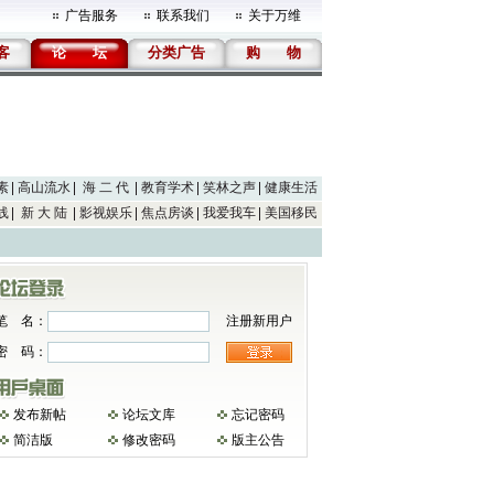
广告服务
联系我们
关于万维
客
论
坛
分类广告
购
物
素
高山流水
海 二 代
教育学术
笑林之声
健康生活
线
新 大 陆
影视娱乐
焦点房谈
我爱我车
美国移民
笔 名：
注册新用户
密 码：
发布新帖
论坛文库
忘记密码
简洁版
修改密码
版主公告