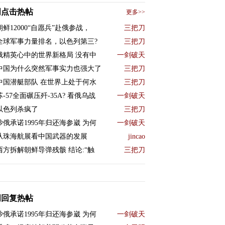
周点击热帖
更多>>
朝鲜12000“自愿兵”赴俄参战，
三把刀
全球军事力量排名，以色列第三?
三把刀
俄精英心中的世界新格局 没有中
一剑破天
中国为什么突然军事实力也强大了
三把刀
中国潜艇部队 在世界上处于何水
三把刀
苏-57全面碾压歼-35A? 看俄乌战
一剑破天
以色列杀疯了
三把刀
沙俄承诺1995年归还海参崴 为何
一剑破天
从珠海航展看中国武器的发展
jincao
西方拆解朝鲜导弹残骸 结论:“触
三把刀
周回复热帖
沙俄承诺1995年归还海参崴 为何
一剑破天