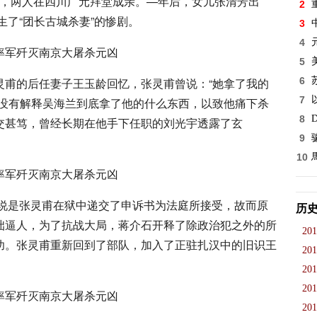
年冬，两人在四川广元拜堂成亲。—年后，女儿张清芳出
2
生了“团长古城杀妻”的惨剧。
3
4
5
灵甫的后任妻子王玉龄回忆，张灵甫曾说：“她拿了我的
6
7
并没有解释吴海兰到底拿了他的什么东西，以致他痛下杀
8
D
交甚笃，曾经长期在他手下任职的刘光宇透露了玄
9
10
一说是张灵甫在狱中递交了申诉书为法庭所接受，故而原
历
咄逼人，为了抗战大局，蒋介石开释了除政治犯之外的所
201
功。张灵甫重新回到了部队，加入了正驻扎汉中的旧识王
201
201
201
201