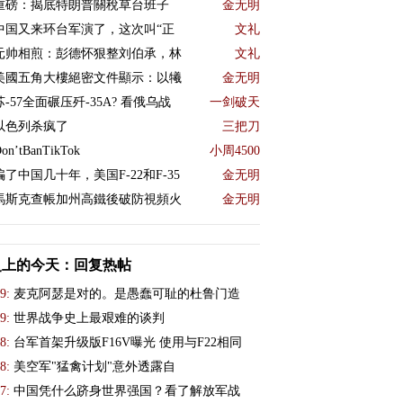
重磅：揭底特朗普關稅草台班子
金无明
中国又来环台军演了，这次叫“正
文礼
元帅相煎：彭德怀狠整刘伯承，林
文礼
美國五角大樓絕密文件顯示：以犧
金无明
苏-57全面碾压歼-35A? 看俄乌战
一剑破天
以色列杀疯了
三把刀
on’tBanTikTok
小周4500
骗了中国几十年，美国F-22和F-35
金无明
馬斯克查帳加州高鐵後破防視頻火
金无明
史上的今天：回复热帖
9:
麦克阿瑟是对的。是愚蠢可耻的杜鲁门造
9:
世界战争史上最艰难的谈判
8:
台军首架升级版F16V曝光 使用与F22相同
8:
美空军"猛禽计划"意外透露自
7:
中国凭什么跻身世界强国？看了解放军战