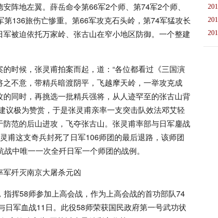
安阵地左翼。薛岳命令第66军2个师、第74军2个师、
201
第136旅伤亡惨重。第66军攻克石头岭，第74军猛攻长
201
日军被迫依托万家岭、张古山在窄小地区防御。一个整建
201
案的时候，张灵甫拍案而起，道：“各位都看过《三国演
将之不意，带精兵暗渡阴平，飞越摩天岭，一举攻克成
攻的同时，再挑选一批精兵强将，从人迹罕至的张古山背
的建议极为赞赏，于是张灵甫亲率一支突击队效法邓艾轻
于防范的后山进攻，飞夺张古山。张灵甫率部与日军鏖战
灵甫这支奇兵封死了日军106师团的最后退路，该师团
抗战中唯一一次全歼日军一个师团的战例。
长，指挥58师参加上高会战，作为上高会战的首功部队74
与日军血战11日。此役58师荣获国民政府第一号武功状