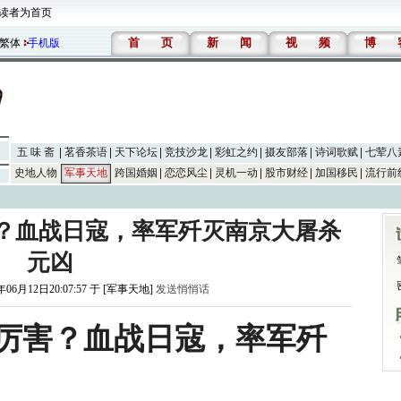
读者为首页
首
页
新
闻
视
频
博
繁体
手机版
五 味 斋
茗香茶语
天下论坛
竞技沙龙
彩虹之约
摄友部落
诗词歌赋
七荤八
史地人物
军事天地
跨国婚姻
恋恋风尘
灵机一动
股市财经
加国移民
流行前
？血战日寇，率军歼灭南京大屠杀
元凶
年06月12日20:07:57 于 [军事天地]
发送悄悄话
厉害？血战日寇，率军歼