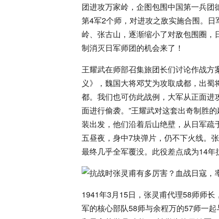
团进攻万家岭，企图包围中国第一兵团德
第4军2个师，对进攻之敌实施合围。日军
岭、张古山，逐渐缩小了对敌包围圈，
制消灭日军师团的机会来了！
王耀武在师部召集旅团长们讨论作战方
义》，魏国大将邓艾为攻取成都，出蜀
都。我们也可仿此战例，大军从正面进
面进行偷袭。”王耀武对这套出奇制胜
装出发，他们沿着后山绝壁，从日军疏
五昼夜，身中7块弹片，仍不下火线。张
最终几乎全军覆没。此役差点成为14年
1941年3月15日，张灵甫代理58师师
军的核心部队58师与余程万的57师一起