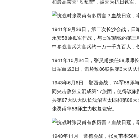
和最高荣誉“飞虎旗”，被誉为抗日铁军
1941年9月26日，第二次长沙会战，
永安58师孤军作战，与日军精锐的第三
中参战官兵为官兵约一万一千九百人，
1941年10月24日，张灵甫接任58师
日军血战3日，击毙敌86联队第3大队
1943年6月6日，鄂西会战，74军58
同夹击敌独立混成第17旅团，使得该
兵第87大队大队长浅沼吉太郎和第88
张灵甫率58师主力收复瓮安。
1943年11月，常德会战，张灵甫率58