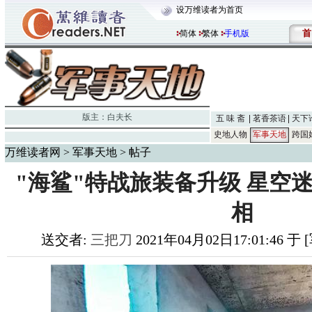
设万维读者为首页
首
简体
繁体
手机版
版主：
白夫长
五 味 斋
茗香茶语
天下
史地人物
军事天地
跨国
万维读者网
>
军事天地
> 帖子
"海鲨"特战旅装备升级 星空
相
送交者:
三把刀
2021年04月02日17:01:46 