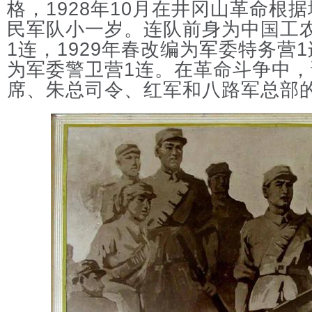
格，1928年10月在井冈山革命根
民军队小一岁。连队前身为中国工
1连，1929年春改编为军委特务营1
为军委警卫营1连。在革命斗争中
席、朱总司令、红军和八路军总部的