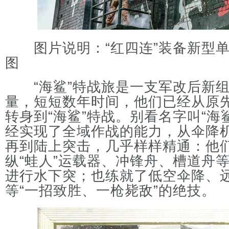
图片说明：“红四连”装备新型单
图
“海鲨”特战旅是一支军改后新组
量，短短数年时间，他们已经从原先
转身到“海鲨”特战。别看名字叫“海
经实现了全域作战的能力，从伞降
再到陆上突击，几乎样样精通：他
纵“蛙人”运载器、冲锋舟、槽道舟
进行水下突；也练就了低空伞降、
等“一招致胜、一枪毙敌”的绝技。