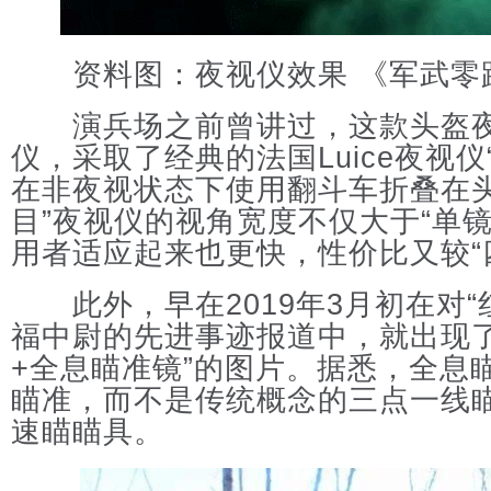
资料图：夜视仪效果 《军武零
演兵场之前曾讲过，这款头盔夜
仪，采取了经典的法国Luice夜视仪
在非夜视状态下使用翻斗车折叠在头
目”夜视仪的视角宽度不仅大于“单
用者适应起来也更快，性价比又较“
此外，早在2019年3月初在对“
福中尉的先进事迹报道中，就出现了
+全息瞄准镜”的图片。据悉，全息
瞄准，而不是传统概念的三点一线
速瞄瞄具。