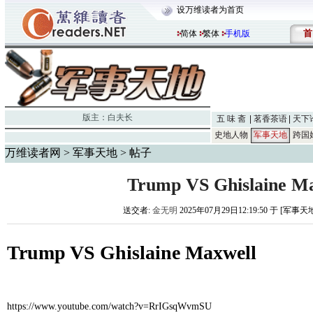
设万维读者为首页
首
简体
繁体
手机版
版主：
白夫长
五 味 斋
茗香茶语
天下
史地人物
军事天地
跨国
万维读者网
>
军事天地
> 帖子
Trump VS Ghislaine M
送交者:
金无明
2025年07月29日12:19:50 于 [军事天
Trump VS Ghislaine Maxwell
https://www.youtube.com/watch?v=RrIGsqWvmSU