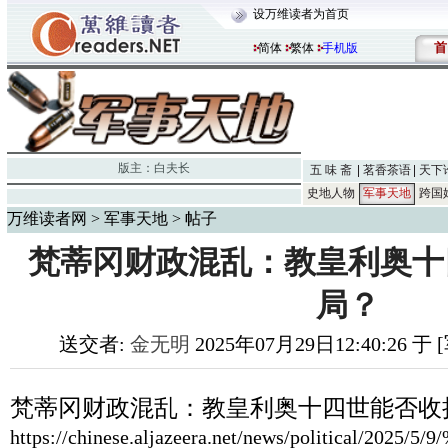
设万维读者为首页
首
简体
繁体
手机版
版主：
白夫长
五 味 斋
茗香茶语
天下
史地人物
军事天地
跨国
万维读者网
>
军事天地
> 帖子
梵蒂冈财政混乱：教皇利奥十
局？
送交者:
金无明
2025年07月29日12:40:26 
梵蒂冈财政混乱：教皇利奥十四世能否收
https://chinese.aljazeera.net/news/p