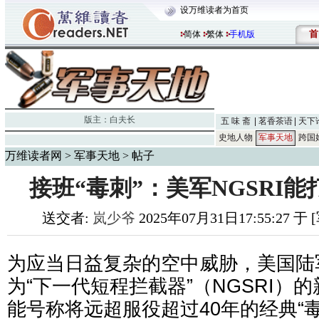
设万维读者为首页
首
简体
繁体
手机版
版主：
白夫长
五 味 斋
茗香茶语
天下
史地人物
军事天地
跨国
万维读者网
>
军事天地
> 帖子
接班“毒刺”：美军NGSRI
送交者:
岚少爷
2025年07月31日17:55:27 
为应当日益复杂的空中威胁，美国陆
为“下一代短程拦截器”（NGSRI）
能号称将远超服役超过40年的经典“