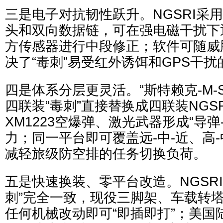
三是电子对抗韧性跃升。NGSRI采
头和双向数据链，可在强电磁干扰下
方传感器进行中段修正；软件可随威
决了“毒刺”易受红外诱饵和GPS干扰
四是体系分层更灵活。“斯特赖克-M-SH
四联装“毒刺”直接替换成四联装NGS
XM1223空爆弹、激光武器形成“导弹
力；同一平台即可覆盖远-中-近、高-
减轻旅级防空排的任务切换负荷。
五是快速换装、零平台改造。NGSR
刺”完全一致，现役三脚架、车载转
任何机械改动即可“即插即打”；美国陆