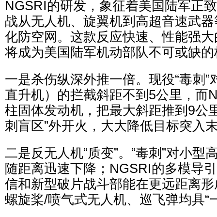
NGSRI的研发，象征着美国陆军正
战从无人机、旋翼机到高超音速武器
化防空网。这款反应快速、性能强大
将成为美国陆军机动部队不可或缺的
一是杀伤纵深外推一倍。现役“毒刺”
直升机）的拦截斜距不到5公里，而N
柱固体发动机，把最大斜距推到9公
刺盲区”外开火，大大降低目标突入
二是反无人机“质变”。“毒刺”对小型
随距离迅速下降；NGSRI的多模导
信和新型破片战斗部能在更远距离形
螺旋桨/喷气式无人机、巡飞弹均具“