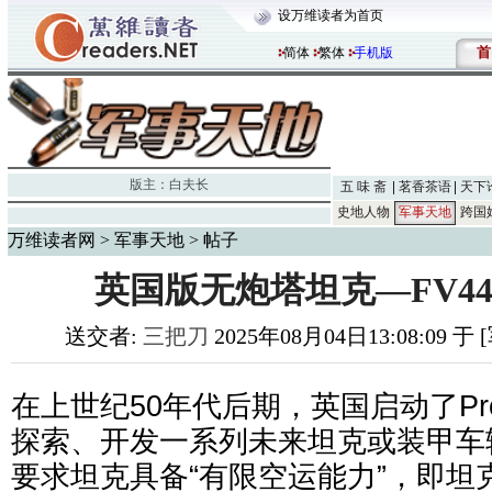
设万维读者为首页
首
简体
繁体
手机版
版主：
白夫长
五 味 斋
茗香茶语
天下
史地人物
军事天地
跨国
万维读者网
>
军事天地
> 帖子
英国版无炮塔坦克—FV44
送交者:
三把刀
2025年08月04日13:08:09 
在上世纪50年代后期，英国启动了Pro
探索、开发一系列未来坦克或装甲车
要求坦克具备“有限空运能力”，即坦