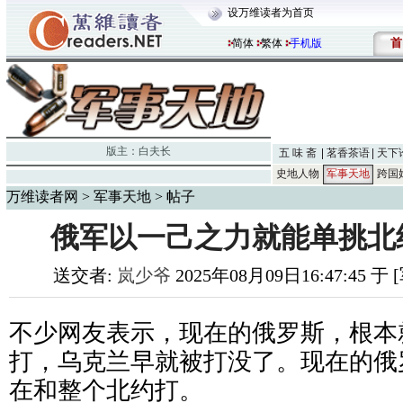
设万维读者为首页
首
简体
繁体
手机版
版主：
白夫长
五 味 斋
茗香茶语
天下
史地人物
军事天地
跨国
万维读者网
>
军事天地
> 帖子
俄军以一己之力就能单挑北
送交者:
岚少爷
2025年08月09日16:47:45 
不少网友表示，现在的俄罗斯，根本
打，乌克兰早就被打没了。现在的俄
在和整个北约打。