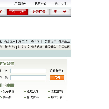
广告服务
联系我们
关于万维
客
论
坛
分类广告
购
物
素
高山流水
海 二 代
教育学术
笑林之声
健康生活
线
新 大 陆
影视娱乐
焦点房谈
我爱我车
美国移民
笔 名：
注册新用户
密 码：
发布新帖
论坛文库
忘记密码
简洁版
修改密码
版主公告