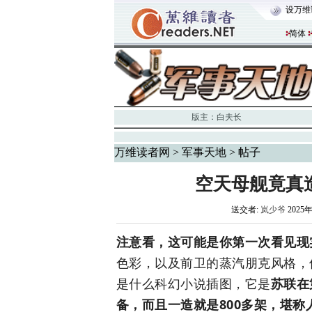
设万维
简体
版主：
白夫长
万维读者网
>
军事天地
> 帖子
空天母舰竟真
送交者:
岚少爷
2025年
注意看，这可能是你第一次看见现
色彩，以及前卫的蒸汽朋克风格，
是什么科幻小说插图，它是
苏联在
备，而且一造就是800多架，堪