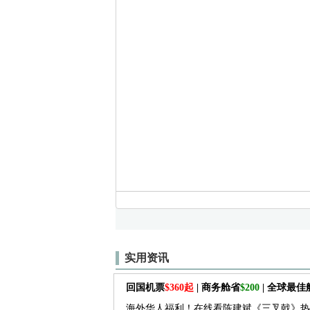
实用资讯
回国机票
$360起
| 商务舱省
$200
| 全球最
海外华人福利！在线看陈建斌《三叉戟》热