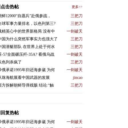
周点击热帖
更多>>
朝鲜12000“自愿兵”赴俄参战，
三把刀
全球军事力量排名，以色列第三?
三把刀
俄精英心中的世界新格局 没有中
一剑破天
中国为什么突然军事实力也强大了
三把刀
中国潜艇部队 在世界上处于何水
三把刀
苏-57全面碾压歼-35A? 看俄乌战
一剑破天
以色列杀疯了
三把刀
沙俄承诺1995年归还海参崴 为何
一剑破天
从珠海航展看中国武器的发展
jincao
西方拆解朝鲜导弹残骸 结论:“触
三把刀
周回复热帖
沙俄承诺1995年归还海参崴 为何
一剑破天