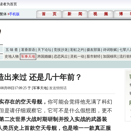
读者为首页
首
页
新
闻
视
频
博
繁体
手机版
五 味 斋
茗香茶语
天下论坛
竞技沙龙
彩虹之约
摄友部落
诗词歌赋
七荤八
史地人物
军事天地
跨国婚姻
恋恋风尘
灵机一动
股市财经
加国移民
流行前
造出来过 还是几十年前？
08月09日17:09:25 于 [军事天地]
发送悄悄话
实存在的空天母舰，
你可能会觉得他充满了科幻
但是请仔细观察它，它可不是什么假想图，更不
第二次世界大战时期研制并投入实战的武器装
称人类历史上首款空天母舰，也是唯一一款真正服