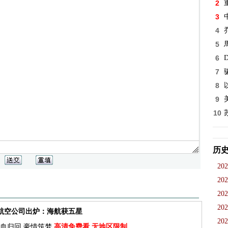
2
3
4
5
6
D
7
8
9
10
历
202
202
202
202
佳航空公司出炉：海航获五星
202
血归回 豪情筑梦
高清免费看 无地区限制