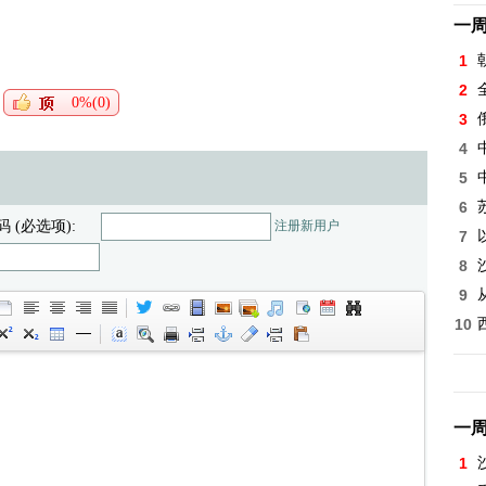
一
1
2
0%(0)
3
4
5
6
码 (必选项):
注册新用户
7
8
9
10
一
1