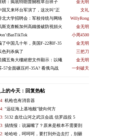
重磅：揭底特朗普關稅草台班子
金无明
中国又来环台军演了，这次叫“正
文礼
乔北大学招聘会：军校传统与网络
WillyRong
馬斯克查帳加州高鐵後破防視頻火
金无明
on’tBanTikTok
小周4500
骗了中国几十年，美国F-22和F-35
金无明
以色列杀疯了
三把刀
美國五角大樓絕密文件顯示：以犧
金无明
苏-57全面碾压歼-35A? 看俄乌战
一剑破天
史上的今天：回复热帖
4:
机枪也有消音器
4:
“远征海上基地舰”驶向何方
3:
5132 血壮山河之武汉会战 信罗战役 5
3:
搞情报：说漏嘴了？原来是根本不需要剖
2:
哈哈哈，呵呵呵，要打到外边去打，别砸