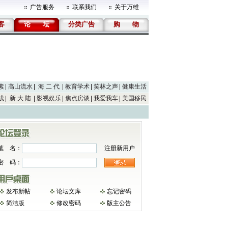
广告服务
联系我们
关于万维
客
论
坛
分类广告
购
物
素
高山流水
海 二 代
教育学术
笑林之声
健康生活
线
新 大 陆
影视娱乐
焦点房谈
我爱我车
美国移民
笔 名：
注册新用户
密 码：
发布新帖
论坛文库
忘记密码
简洁版
修改密码
版主公告