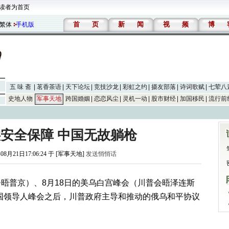
读者为首页
首
页
新
闻
视
频
博
繁体
手机版
五 味 斋
茗香茶语
天下论坛
竞技沙龙
彩虹之约
摄友部落
诗词歌赋
七荤八
史地人物
军事天地
跨国婚姻
恋恋风尘
灵机一动
股市财经
加国移民
流行前
安全保障 中国无故躺枪
08月21日17:06:24 于 [军事天地]
发送悄悄话
会晤普京）、8月18日的美乌白宫峰会（川普会晤泽连斯
国领导人峰会之后，川普政府主导和推动的俄乌和平协议