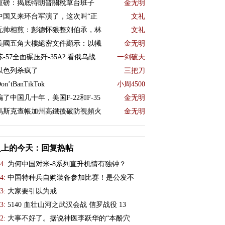
重磅：揭底特朗普關稅草台班子
金无明
中国又来环台军演了，这次叫“正
文礼
元帅相煎：彭德怀狠整刘伯承，林
文礼
美國五角大樓絕密文件顯示：以犧
金无明
苏-57全面碾压歼-35A? 看俄乌战
一剑破天
以色列杀疯了
三把刀
on’tBanTikTok
小周4500
骗了中国几十年，美国F-22和F-35
金无明
馬斯克查帳加州高鐵後破防視頻火
金无明
史上的今天：回复热帖
4:
为何中国对米-8系列直升机情有独钟？
4:
中国特种兵自购装备参加比赛！是公发不
3:
大家要引以为戒
3:
5140 血壮山河之武汉会战 信罗战役 13
2:
大事不好了。据说神医李跃华的“本酚穴