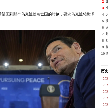
2
3
希望回到那个乌克兰差点亡国的时刻，要求乌克兰总统泽
4
5
6
7
8
D
9
10
历
202
202
202
202
202