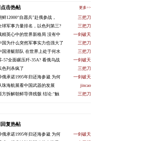
周点击热帖
更多>>
朝鲜12000“自愿兵”赴俄参战，
三把刀
全球军事力量排名，以色列第三?
三把刀
俄精英心中的世界新格局 没有中
一剑破天
中国为什么突然军事实力也强大了
三把刀
中国潜艇部队 在世界上处于何水
三把刀
苏-57全面碾压歼-35A? 看俄乌战
一剑破天
以色列杀疯了
三把刀
沙俄承诺1995年归还海参崴 为何
一剑破天
从珠海航展看中国武器的发展
jincao
西方拆解朝鲜导弹残骸 结论:“触
三把刀
周回复热帖
沙俄承诺1995年归还海参崴 为何
一剑破天