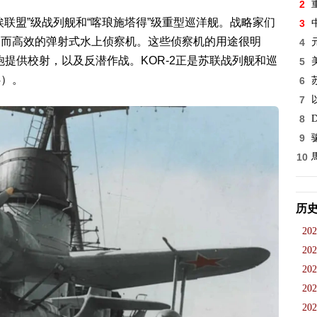
2
埃联盟”级战列舰和“喀琅施塔得”级重型巡洋舰。战略家们
3
凑而高效的弹射式水上侦察机。这些侦察机的用途很明
4
提供校射，以及反潜作战。KOR-2正是苏联战列舰和巡
5
4）。
6
7
8
D
9
10
历
202
202
202
202
202