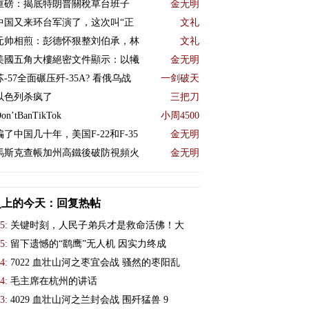
重磅：揭底特朗普關稅草台班子
金无明
中国又来环台军演了，这次叫“正
文礼
元帅相煎：彭德怀狠整刘伯承，林
文礼
美國五角大樓絕密文件顯示：以犧
金无明
苏-57全面碾压歼-35A? 看俄乌战
一剑破天
以色列杀疯了
三把刀
on’tBanTikTok
小周4500
骗了中国几十年，美国F-22和F-35
金无明
馬斯克查帳加州高鐵後破防視頻火
金无明
史上的今天：回复热帖
5:
关键时刻，人民子弟兵才是救命活佛！大
5:
留下遗憾的“鹞鹰”无人机 因实力终成
4:
7022 血壮山河之枣宜会战 骚然的枣阳乱
4:
毛主席在杭州的讲话
3:
4029 血壮山河之兰封会战 围歼猛兽 9