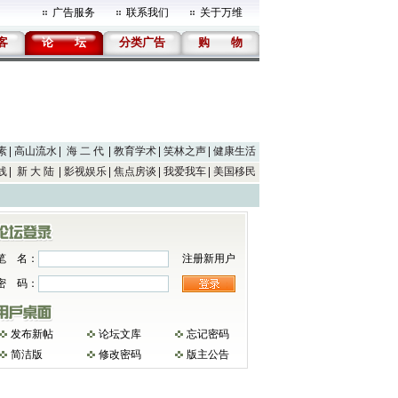
广告服务
联系我们
关于万维
客
论
坛
分类广告
购
物
素
高山流水
海 二 代
教育学术
笑林之声
健康生活
线
新 大 陆
影视娱乐
焦点房谈
我爱我车
美国移民
笔 名：
注册新用户
密 码：
发布新帖
论坛文库
忘记密码
简洁版
修改密码
版主公告