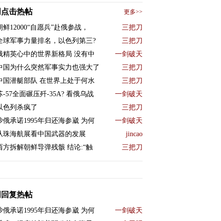
周点击热帖
更多>>
朝鲜12000“自愿兵”赴俄参战，
三把刀
全球军事力量排名，以色列第三?
三把刀
俄精英心中的世界新格局 没有中
一剑破天
中国为什么突然军事实力也强大了
三把刀
中国潜艇部队 在世界上处于何水
三把刀
苏-57全面碾压歼-35A? 看俄乌战
一剑破天
以色列杀疯了
三把刀
沙俄承诺1995年归还海参崴 为何
一剑破天
从珠海航展看中国武器的发展
jincao
西方拆解朝鲜导弹残骸 结论:“触
三把刀
周回复热帖
沙俄承诺1995年归还海参崴 为何
一剑破天