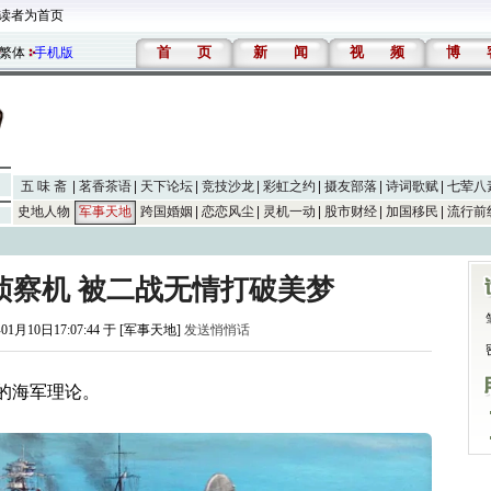
读者为首页
首
页
新
闻
视
频
博
繁体
手机版
五 味 斋
茗香茶语
天下论坛
竞技沙龙
彩虹之约
摄友部落
诗词歌赋
七荤八
史地人物
军事天地
跨国婚姻
恋恋风尘
灵机一动
股市财经
加国移民
流行前
侦察机 被二战无情打破美梦
01月10日17:07:44 于 [军事天地]
发送悄悄话
伟的海军理论。