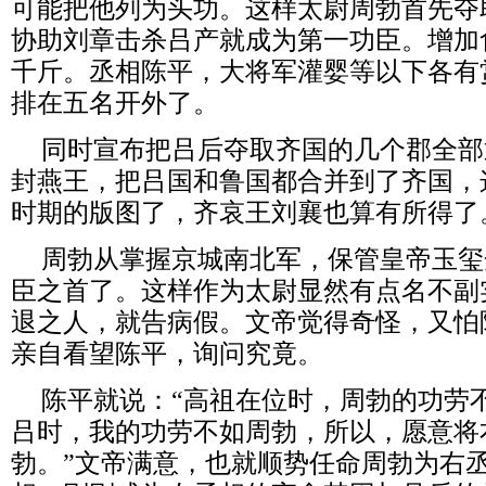
可能把他列为头功。这样太尉周勃首先夺
协助刘章击杀吕产就成为第一功臣。增加
千斤。丞相陈平，大将军灌婴等以下各有
排在五名开外了
。
同时宣布把吕后夺取齐国的几个郡全部
封燕王，把吕国和鲁国都合并到了齐国，
时期的版图了，齐哀王刘襄也算有所得了
周勃从掌握京城南北军，保管皇帝玉玺
臣之首了。这样作为太尉显然有点名不副
退之人，就告病假。文帝觉得奇怪，又怕
亲自看望陈平，询问究竟。
陈平就说：“高祖在位时，周勃的功劳
吕时，我的功劳不如周勃，所以，愿意将
勃。”文帝满意，也就顺势任命周勃为右