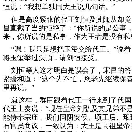
恒说：“我想单独同大王说几句话。”
但是高度紧张的代王刘恒及其随从却觉
昌直截了当的拒绝了：“你所说的是公事
来，你所说的是私事，作为王者是没有私
“嗯！我只是想把玉玺交给代王。”说
将玉玺举过头顶，请刘恒接受。
刘恒等人这才明白是误会了，宋昌的答
紧缓和道：“这个先不忙，您老先继续保
里再说。”
就这样，群臣跟着代王一行来到了代国
代王上奏说：“现任皇帝刘弘及其兄弟不
能侍奉宗庙，我们同阴安侯、顷王后、琅
石官员商议，一致认为：大王是高祖皇帝