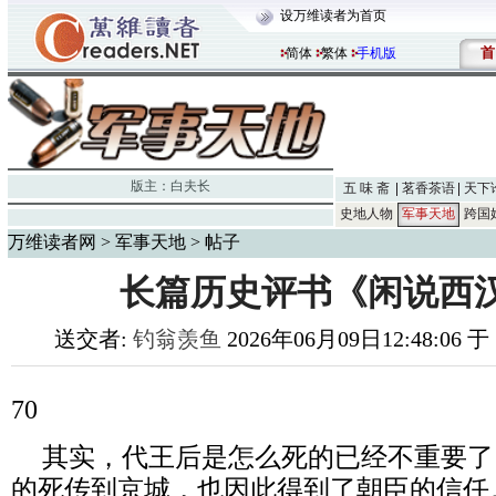
设万维读者为首页
首
简体
繁体
手机版
版主：
白夫长
五 味 斋
茗香茶语
天下
史地人物
军事天地
跨国
万维读者网
>
军事天地
> 帖子
长篇历史评书《闲说西汉
送交者:
钓翁羡鱼
2026年06月09日12:48:06 
70
其实，代王后是怎么死的已经不重要了
的死传到京城，也因此得到了朝臣的信任