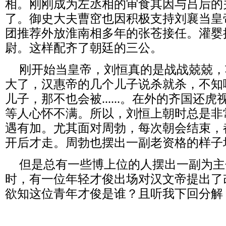
相。刚刚成为左丞相的审食其因与吕后的
了。御史大夫曹窋也因积极支持刘襄当皇
团推荐外放淮南相多年的张苍接任。灌婴
尉。这样配齐了朝廷的三公。
刚开始当皇帝，刘恒真的是战战兢兢，
大了，汉惠帝的几个儿子说杀就杀，不知
儿子，那不也会被
......
。在外的齐国还虎
等人心怀不满。所以，刘恒上朝时总是非
遇有加。尤其面对周勃，每次朝会结束，
开后才走。周勃也摆出一副老资格的样子
但是总有一些博上位的人摆出一副为主
时，有一位年轻才俊出场对汉文帝提出了
欲知这位青年才俊是谁？且听我下回分解