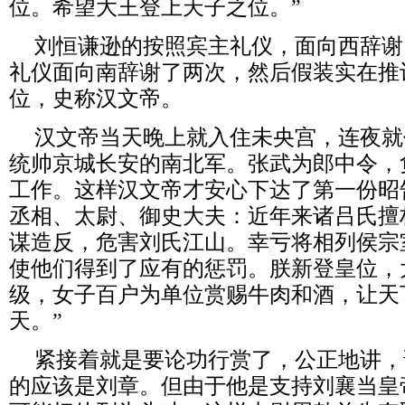
位。希望大王登上天子之位。”
刘恒谦逊的按照宾主礼仪，面向西辞谢
礼仪面向南辞谢了两次，然后假装实在推
位，史称汉文帝。
汉文帝当天晚上就入住未央宫，连夜就
统帅京城长安的南北军。张武为郎中令，
工作。这样汉文帝才安心下达了第一份昭
丞相、太尉、御史大夫：近年来诸吕氏擅
谋造反，危害刘氏江山。幸亏将相列侯宗
使他们得到了应有的惩罚。朕新登皇位，
级，女子百户为单位赏赐牛肉和酒，让天
天。”
紧接着就是要论功行赏了，公正地讲，
的应该是刘章。但由于他是支持刘襄当皇