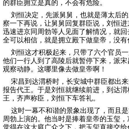
的群臣拥立是真的，不会有危险。
刘恒决定，先派舅舅，也就是薄太后的
察一下再说，让舅舅回复群臣说，刘恒进
迅速进京同周勃等人见面了解情况，就回
全可以相信，就是拥立殿下做皇帝，没有
刘恒这才积极起来，只带了六个官员一
他们一行人到了高陵后就暂停下来，派宋
观察动静。这哪里像去做皇帝啊！
宋昌到达渭桥时，长安城中群臣都出来
报告代王。于是刘恒就继续前进，到达渭
王，齐声称臣，刘恒下车答礼。
这时一幕不和谐的景象出现了，而且是
周勃上演的。他当时是捧着皇帝的玉玺，
觉得在这大庭广众之下，把玉玺直接交给