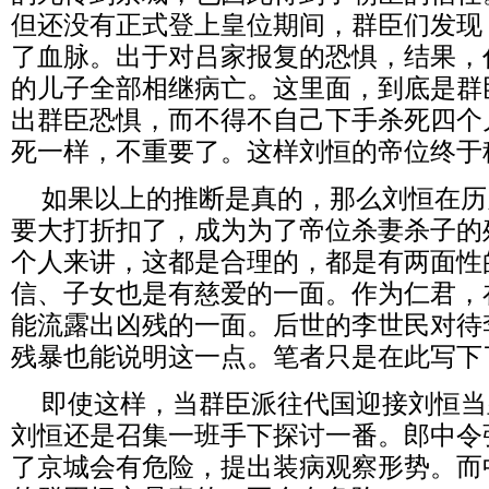
但还没有正式登上皇位期间，群臣们发现
了血脉。出于对吕家报复的恐惧，结果，
的儿子全部相继病亡。这里面，到底是群
出群臣恐惧，而不得不自己下手杀死四个
死一样，不重要了。这样刘恒的帝位终于
如果以上的推断是真的，那么刘恒在历
要大打折扣了，成为为了帝位杀妻杀子的
个人来讲，这都是合理的，都是有两面性
信、子女也是有慈爱的一面。作为仁君，
能流露出凶残的一面。后世的李世民对待
残暴也能说明这一点。笔者只是在此写下
即使这样，当群臣派往代国迎接刘恒当
刘恒还是召集一班手下探讨一番。郎中令
了京城会有危险，提出装病观察形势。而