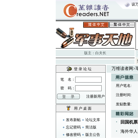
设
版主：
白夫长
万维读者网
>
登 录 论 坛
笔 名：
用户笔名:
密 码：
注册时间:
注册新用户
发贴数量:
用 户 桌 面
发布新帖
论坛文库
回国机票
忘记密码
简洁版
海外华人
修改密码
版主公告