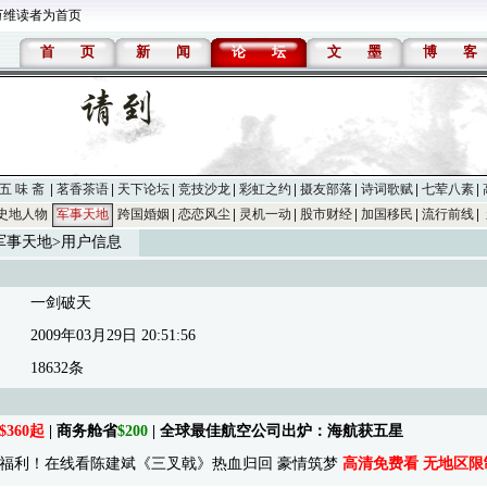
万维读者为首页
首
页
新
闻
论
坛
文
墨
博
客
五 味 斋
茗香茶语
天下论坛
竞技沙龙
彩虹之约
摄友部落
诗词歌赋
七荤八素
史地人物
军事天地
跨国婚姻
恋恋风尘
灵机一动
股市财经
加国移民
流行前线
军事天地
>用户信息
一剑破天
2009年03月29日 20:51:56
18632条
$360起
| 商务舱省
$200
| 全球最佳航空公司出炉：海航获五星
福利！在线看陈建斌《三叉戟》热血归回 豪情筑梦
高清免费看 无地区限