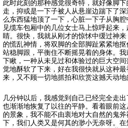
此时此刻的那种感觉很奇特，就好像脚下
走，抑或是一下子被人从悬崖边踹下了深
么东西猛地顶了一下，心脏一下子从胸腔
见缆车包厢中的几位女士马上惊呼起来，
睛。很快，我就从刚才的惊怵中缓过神来
的慌乱神情，将双脚的全部脚趾紧紧地抠
站稳脚跟，平衡住不断摇晃着的身体。我
下瞅，一种从未见过和体验过的巨大空间
觉地酥软了下来，好在我很快就从这种最
来，又不顾一切地抓拍和欣赏这撼天动地
几分钟以后，我感觉到自己已经完全走出
也渐渐地恢复了以往的平静。看着眼前这
的景象，我不能不由衷地对大自然的鬼斧
下，我们人类又是何其的渺小无奈呀。在