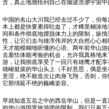
含，真正地感悟到自己在烟波浩渺宇宙中
中国的名山大川我已经去过不少了，但每
本上都是快要累得吐血了，才稀里糊涂地
间和条件彻底地摆脱体力上的限制，纵情
性，让它们去与雄浑伟岸的大自然心心相
天才能模糊地听懂的心语。两年前华山游
去羞怯体能考验的机会，允许我真格地来
游，让我彻底享受了一回只有雄鹰才配享
雄峻挺拔的华山头上（不好意思，偶是坐
意淫，绝不敢造次让肉身飞翔，否则，你
它那绵延不绝的巍峨姿容。
早就知道五岳之中的西岳华山，但是一直
的华山游因受旅游团的限制，我们只有五