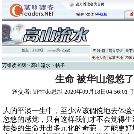
设万维读者为首页
首
简体
繁体
手机版
版主：
郝就唱
、
Serena藕花深处
五 味 斋
茗香茶语
天下
史地人物
军事天地
跨国
万维读者网
>
高山流水
> 帖子
生命 被华山忽悠
送交者:
野性de思维
2020年09月18日04:56:01
人的平淡一生中，至少应该倜傥地去体验
忽悠的感觉，只有这样我们才不会觉得生
枯萎的生命开出多元化的奇葩，才能更好