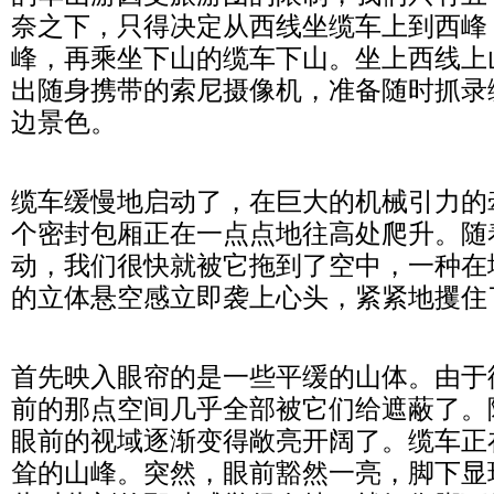
奈之下，只得决定从西线坐缆车上到西峰
峰，再乘坐下山的缆车下山。坐上西线上
出随身携带的索尼摄像机，准备随时抓录
边景色。
缆车缓慢地启动了，在巨大的机械引力的
个密封包厢正在一点点地往高处爬升。随
动，我们很快就被它拖到了空中，一种在
的立体悬空感立即袭上心头，紧紧地攫住
首先映入眼帘的是一些平缓的山体。由于
前的那点空间几乎全部被它们给遮蔽了。
眼前的视域逐渐变得敞亮开阔了。缆车正
耸的山峰。突然，眼前豁然一亮，脚下显