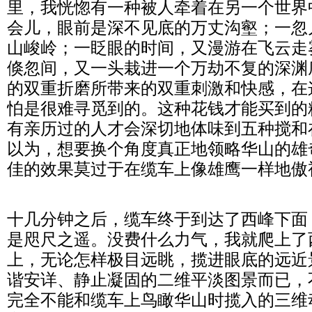
里，我恍惚有一种被人牵着在另一个世界
会儿，眼前是深不见底的万丈沟壑；一忽
山峻岭；一眨眼的时间，又漫游在飞云走
倏忽间，又一头栽进一个万劫不复的深渊
的双重折磨所带来的双重刺激和快感，在
怕是很难寻觅到的。这种花钱才能买到的
有亲历过的人才会深切地体味到五种搅和
以为，想要换个角度真正地领略华山的雄
佳的效果莫过于在缆车上像雄鹰一样地傲
十几分钟之后，缆车终于到达了西峰下面
是咫尺之遥。没费什么力气，我就爬上了
上，无论怎样极目远眺，揽进眼底的远近
谐安详、静止凝固的二维平淡图景而已，
完全不能和缆车上鸟瞰华山时揽入的三维