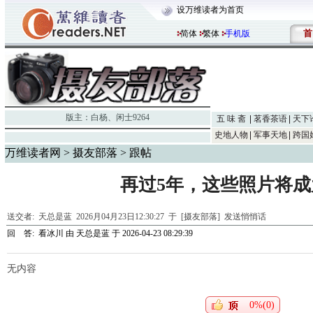
设万维读者为首页
首
简体
繁体
手机版
版主：
白杨
、
闲士9264
五 味 斋
茗香茶语
天下
史地人物
军事天地
跨国
万维读者网
>
摄友部落
> 跟帖
再过5年，这些照片将成
送交者:
天总是蓝
2026月04月23日12:30:27 于 [摄友部落]
发送悄悄话
回 答:
看冰川
由
天总是蓝
于 2026-04-23 08:29:39
无内容
0%(0)