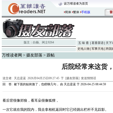
设万维读者为首页
首
简体
繁体
手机版
版主：
白杨
、
闲士9264
五 味 斋
茗香茶语
天下
史地人物
军事天地
跨国
万维读者网
>
摄友部落
> 跟帖
后院经常来这货
送交者:
天总是蓝
2026月04月25日09:27:45 于 [摄友部落]
发送悄悄话
回 答:
被下面的贴刺激了，也瞎聊几句，
由
天总是蓝
于 2026-04-25 08:44:59
看后背很像郊狼，看耳朵很像狐狸，
一次它就在我的院内，我去拿相机返回时它已经跳出栏杆不见踪影。