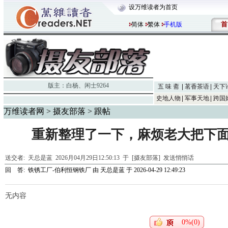
设万维读者为首页
首
简体
繁体
手机版
版主：
白杨
、
闲士9264
五 味 斋
茗香茶语
天下
史地人物
军事天地
跨国
万维读者网
>
摄友部落
> 跟帖
重新整理了一下，麻烦老大把下
送交者:
天总是蓝
2026月04月29日12:50:13 于 [摄友部落]
发送悄悄话
回 答:
铁锈工厂-伯利恒钢铁厂
由
天总是蓝
于 2026-04-29 12:49:23
无内容
0%(0)