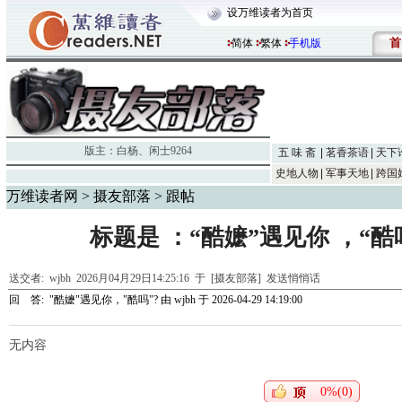
设万维读者为首页
首
简体
繁体
手机版
版主：
白杨
、
闲士9264
五 味 斋
茗香茶语
天下
史地人物
军事天地
跨国
万维读者网
>
摄友部落
> 跟帖
标题是 ：“酷嬷”遇见你 ，“酷
送交者:
wjbh
2026月04月29日14:25:16 于 [摄友部落]
发送悄悄话
回 答:
"酷嬷"遇见你，"酷吗"?
由
wjbh
于 2026-04-29 14:19:00
无内容
0%(0)