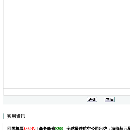
实用资讯
回国机票
$360起
| 商务舱省
$200
| 全球最佳航空公司出炉：海航获五