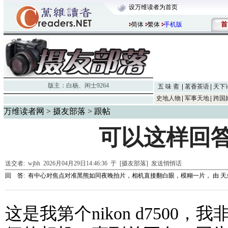
设万维读者为首页
首
简体
繁体
手机版
版主：
白杨
、
闲士9264
五 味 斋
茗香茶语
天下
史地人物
军事天地
跨国
万维读者网
>
摄友部落
> 跟帖
可以这样回
送交者:
wjbh
2026月04月29日14:46:36 于 [摄友部落]
发送悄悄话
回 答:
有中心对焦点对准黑熊如同夜晚拍片，相机直接翻白眼，模糊一片，
由
天
这是我第个nikon d7500