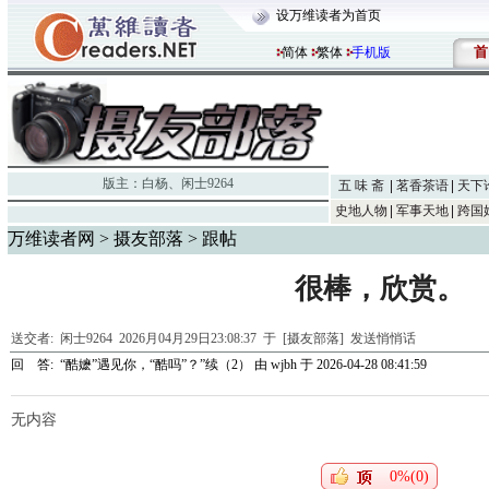
设万维读者为首页
首
简体
繁体
手机版
版主：
白杨
、
闲士9264
五 味 斋
茗香茶语
天下
史地人物
军事天地
跨国
万维读者网
>
摄友部落
> 跟帖
很棒，欣赏。
送交者:
闲士9264
2026月04月29日23:08:37 于 [摄友部落]
发送悄悄话
回 答:
“酷嬷”遇见你，“酷吗”？”续（2）
由
wjbh
于 2026-04-28 08:41:59
无内容
0%(0)