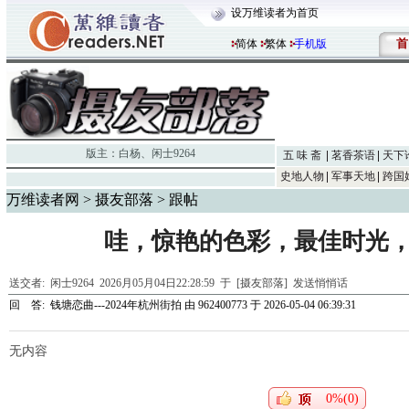
设万维读者为首页
首
简体
繁体
手机版
版主：
白杨
、
闲士9264
五 味 斋
茗香茶语
天下
史地人物
军事天地
跨国
万维读者网
>
摄友部落
> 跟帖
哇，惊艳的色彩，最佳时光
送交者:
闲士9264
2026月05月04日22:28:59 于 [摄友部落]
发送悄悄话
回 答:
钱塘恋曲---2024年杭州街拍
由
962400773
于 2026-05-04 06:39:31
无内容
0%(0)