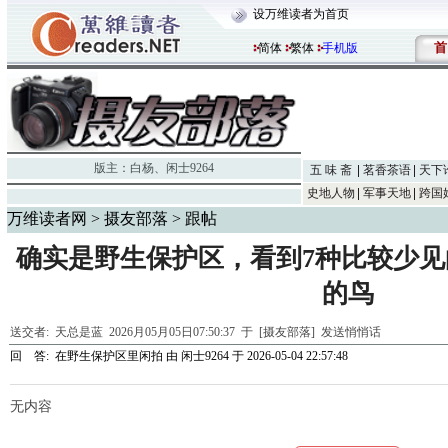
设万维读者为首页
首
简体
繁体
手机版
版主：
白杨
、
闲士9264
五 味 斋
茗香茶语
天下
史地人物
军事天地
跨国
万维读者网
>
摄友部落
> 跟帖
确实是野生保护区，看到7种比较少
的鸟
送交者:
天总是蓝
2026月05月05日07:50:37 于 [摄友部落]
发送悄悄话
回 答:
在野生保护区里闲拍
由
闲士9264
于 2026-05-04 22:57:48
无内容