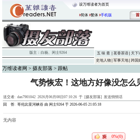
设万维读者为首页
首
简体
繁体
手机版
版主：
白杨
、
闲士9264
五 味 斋
茗香茶语
天下
史地人物
军事天地
跨国
万维读者网
>
摄友部落
> 跟帖
气势恢宏！这地方好像没怎么见
送交者:
dan7901042
2026月06月08日07:10:26 于 [摄友部落]
发送悄悄话
回 答:
哥伦比亚河峡谷
由
闲士9264
于 2026-06-05 21:05:18
无内容
0%(0)