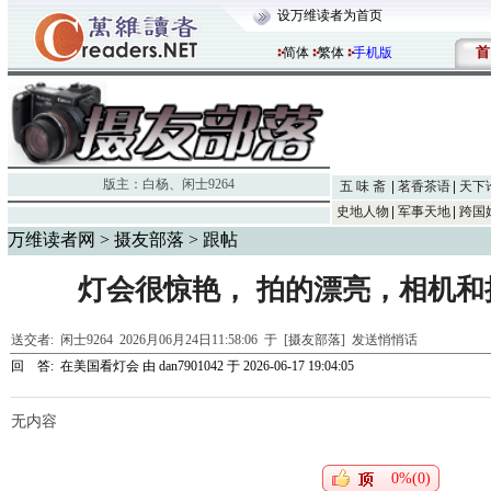
设万维读者为首页
首
简体
繁体
手机版
版主：
白杨
、
闲士9264
五 味 斋
茗香茶语
天下
史地人物
军事天地
跨国
万维读者网
>
摄友部落
> 跟帖
灯会很惊艳， 拍的漂亮，相机
送交者:
闲士9264
2026月06月24日11:58:06 于 [摄友部落]
发送悄悄话
回 答:
在美国看灯会
由
dan7901042
于 2026-06-17 19:04:05
无内容
0%(0)